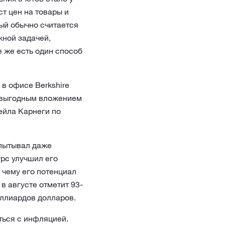
т цен на товары и
рый обычно считается
жной задачей,
 же есть один способ
 в офисе Berkshire
м выгодным вложением
ейла Карнеги по
спытывал даже
урс улучшил его
 чему его потенциал
в августе отметит 93-
иллиардов долларов.
ться с инфляцией.