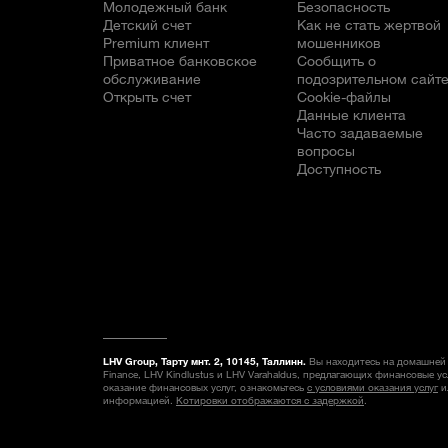
Молодежный банк
Безопасность
Детский счет
Как не стать жертвой
Premium клиент
мошенников
Приватное банковское
Сообщить о
обслуживание
подозрительном сайт
Открыть счет
Cookie-файлы
Данные клиента
Часто задаваемые
вопросы
Доступность
LHV Group, Тарту мнт. 2, 10145, Таллинн.
Вы находитесь на домашней 
Finance, LHV Kindlustus и LHV Varahaldus, предлагающих финансовые у
оказание финансовых услуг, ознакомьтесь
с условиями оказания услуг
и
информацией.
Котировки отображаются с задержкой
.