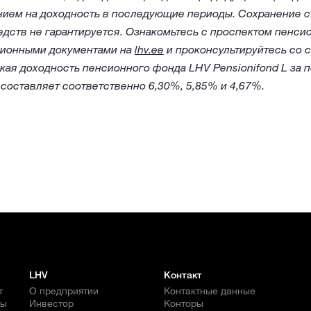
нием на доходность в последующие периоды. Сохранение 
дств не гарантируется. Ознакомьтесь с проспектом пенси
ионными документами на
lhv.ee
и проконсультируйтесь со 
ая доходность пенсионного фонда LHV Pensionifond L за п
 составляет соответственно 6,30%, 5,85% и 4,67%.
LHV
Контакт
т
О предприятии
Контактные данные
бы
Инвестор
Конторы