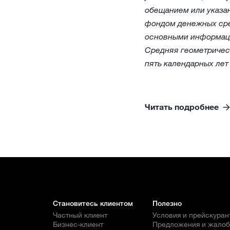
обещанием или указа
фондом денежных сре
основными информац
Средняя геометрическ
пять календарных лет
Читать подробнее
Становитесь клиентом
Полезно
Частный клиент
Условия и прейскуран
Бизнес-клиент
Предложения и жало