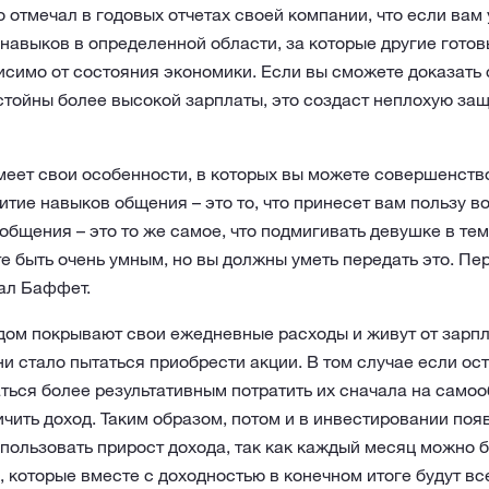
отмечал в годовых отчетах своей компании, что если вам
навыков в определенной области, за которые другие готовы
исимо от состояния экономики. Если вы сможете доказать
стойны более высокой зарплаты, это создаст неплохую защ
еет свои особенности, в которых вы можете совершенство
итие навыков общения – это то, что принесет вам пользу во
общения – это то же самое, что подмигивать девушке в тем
е быть очень умным, но вы должны уметь передать это. Пер
ал Баффет.
удом покрывают свои ежедневные расходы и живут от зарпл
о ни стало пытаться приобрести акции. В том случае если о
ться более результативным потратить их сначала на само
ичить доход. Таким образом, потом и в инвестировании по
ользовать прирост дохода, так как каждый месяц можно б
 которые вместе с доходностью в конечном итоге будут вс