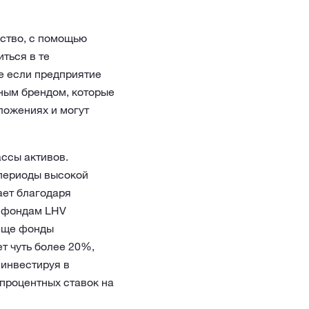
ство, с помощью
ться в те
же если предприятие
ьным брендом, которые
ложениях и могут
ссы активов.
периоды высокой
ает благодаря
м фондам LHV
 еще фонды
т чуть более 20%,
 инвестируя в
процентных ставок на