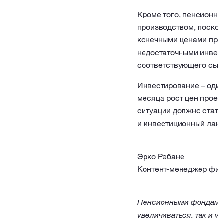
Кроме того, пенсион
производством, поско
конечными ценами про
недостаточными инве
соответствующего сы
Инвестирование – оди
месяца рост цен про
ситуации должно стат
и инвестиционный ла
Эрко Ребане
Контент-менеджер фи
Пенсионными фондами
увеличиваться, так и