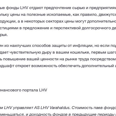
ные фонды LHV отдают предпочтение сырью и предприятиям
льку цены на полезные ископаемые, как правило, движутся
дукции, а в некоторых секторах цены могут дополнительн
стициями в предложение и перспективой долгосрочного д
рья.
н из наилучших способов защиты от инфляции, но если по
едает чувствительную дыру в вашем кошельке, первым шаг
ь повышение вашей ценности на рынке труда посредством 
ндшафт откроет возможность обеспечить дополнительный 
нансового портала LHV
 LHV управляет AS LHV Varahaldus. Стоимость паев фондо
 уменьшаться, и доходность фондов в предыдущие периоды 