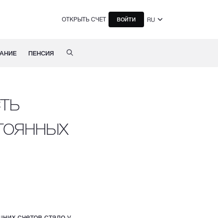
ОТКРЫТЬ СЧЕТ
RU
ВОЙТИ
АНИЕ
ПЕНСИЯ
ть
тоянных
них счетов стало у