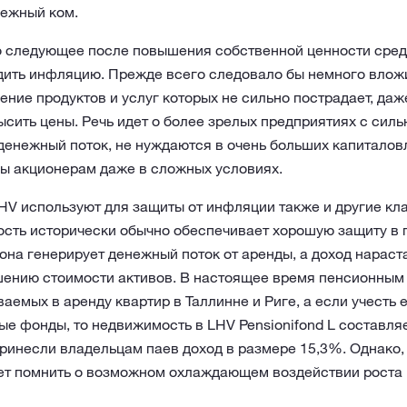
нежный ком.
о следующее после повышения собственной ценности сред
дить инфляцию. Прежде всего следовало бы немного вложи
ение продуктов и услуг которых не сильно пострадает, да
сить цены. Речь идет о более зрелых предприятиях с сил
денежный поток, не нуждаются в очень больших капиталов
ы акционерам даже в сложных условиях.
V используют для защиты от инфляции также и другие кла
сть исторически обычно обеспечивает хорошую защиту в 
она генерирует денежный поток от аренды, а доход нараст
ению стоимости активов. В настоящее время пенсионны
аемых в аренду квартир в Таллинне и Риге, а если учесть
е фонды, то недвижимость в LHV Pensionifond L составляе
принесли владельцам паев доход в размере 15,3%. Однако,
ет помнить о возможном охлаждающем воздействии роста 