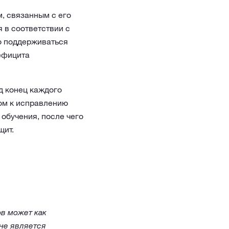
, связанным с его
 в соответствии с
о поддерживаться
ефицита
д конец каждого
ом к исправлению
обучения, после чего
щит.
в может как
не является