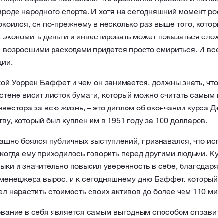
вроде народного спорта. И хотя на сегодняшний момент рос
окоился, он по-прежнему в несколько раз выше того, кото
 экономить деньги и инвестировать может показаться сло
 возросшими расходами придется просто смириться. И все
ции.
такой Уоррен Баффет и чем он занимается, должны знать, что
 стене висит листок бумаги, который можно считать самы
нвестора за всю жизнь, – это диплом об окончании курса Д
ву, который был куплен им в 1951 году за 100 долларов.
ашно боялся публичных выступлений, признавался, что и
когда ему приходилось говорить перед другими людьми. К
ки и значительно повысил уверенность в себе, благодаря
менеджера вырос, и к сегодняшнему дню Баффет, который 
ел нарастить стоимость своих активов до более чем 110 м
ование в себя является самым выгодным способом справи