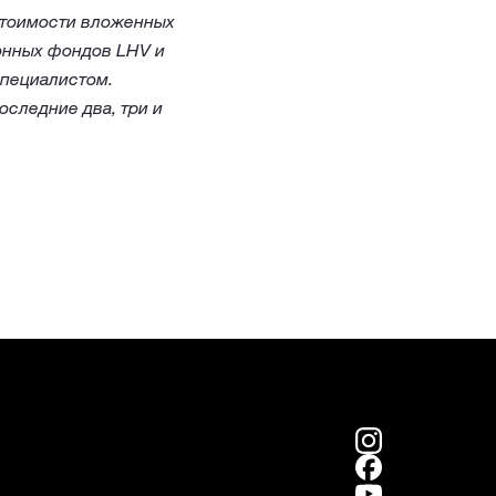
стоимости вложенных
онных фондов LHV и
специалистом.
оследние два, три и