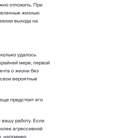
ожно отложить. При
ловленные жизнью
вании выхода на
сколько удалось
 крайней мере, первой
ечта о жизни без
 свои вероятные
 еще предстоит его
 вашу работу. Если
более агрессивной
, например,