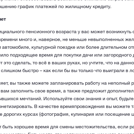
ршению график платежей по жилищному кредиту.
лет
циального пенсионного возраста у вас может возникнуть 
времени много и, наверное, не меньше невыполненных жел
 автомобиле, культурной поездке или более длительном от
пило подходящее время для покупки дачи или загородного 
 это сделать, то всё в ваших руках, но учтите, что на дан
 слишком быстро – как если бы вы только что выиграли в л
яет, вы также можете запланировать работу на неполный р
 вам заполнить свое время, а также предложит дополните
вшихся мечтаний. Используйте свои знания и опыт, будьте
онетизировать. В качестве времяпровождения вы можете т
не дорогих курсах (фотография, кулинария или посещение ш
т быть хорошее время для смены местожительства, если р