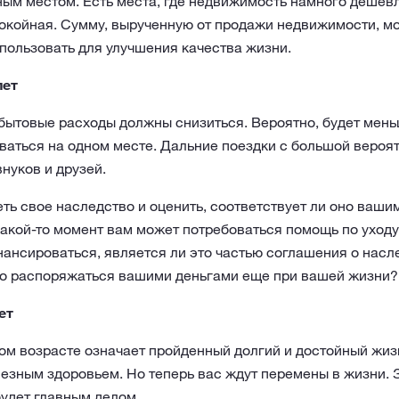
ым местом. Есть места, где недвижимость намного дешевл
окойная. Сумму, вырученную от продажи недвижимости, м
пользовать для улучшения качества жизни.
лет
бытовые расходы должны снизиться. Вероятно, будет мен
ваться на одном месте. Дальние поездки с большой вероя
нуков и друзей.
ть свое наследство и оценить, соответствует ли оно ваш
 какой-то момент вам может потребоваться помощь по уходу.
ансироваться, является ли это частью соглашения о нас
аво распоряжаться вашими деньгами еще при вашей жизни?
ет
ом возрасте означает пройденный долгий и достойный жиз
зным здоровьем. Но теперь вас ждут перемены в жизни. 
будет главным делом.