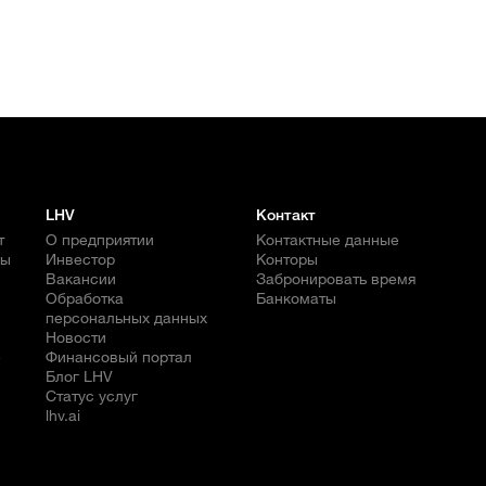
LHV
Контакт
т
О предприятии
Контактные данные
бы
Инвестор
Конторы
Вакансии
Забронировать время
Обработка
Банкоматы
персональных данных
Новости
е
Финансовый портал
Блог LHV
Статус услуг
lhv.ai