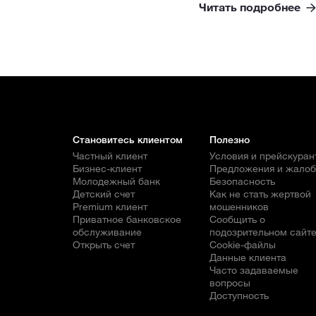
Читать подробнее
Становитесь клиентом
Полезно
Частный клиент
Условия и прейскуран
Бизнес-клиент
Предложения и жало
Молодежный банк
Безопасность
Детский счет
Как не стать жертвой
Premium клиент
мошенников
Приватное банковское
Сообщить о
обслуживание
подозрительном сайт
Открыть счет
Cookie-файлы
Данные клиента
Часто задаваемые
вопросы
Доступность