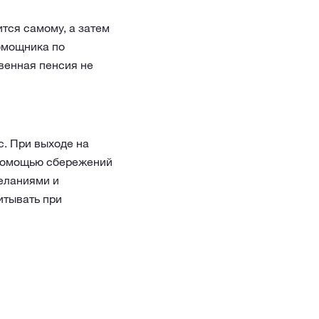
тся самому, а затем
омощника по
венная пенсия не
с. При выходе на
 помощью сбережений
желаниями и
итывать при