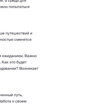
е, а среда для
ожно попытаться
ьше путешествий и
тностью сменятся
им ожиданиям. Важно
 Как это будет
ледовании? Возникает
ненный путь,
Забота о своем