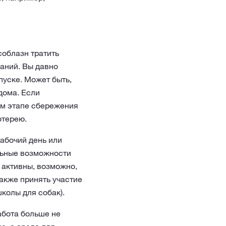
соблазн тратить
аний. Вы давно
пуске. Может быть,
дома. Если
ном этапе сбережения
отерею.
абочий день или
льные возможности
 активны, возможно,
акже принять участие
колы для собак).
абота больше не