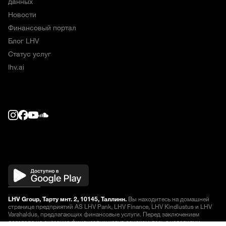
данных
Новости
Финансовый портал
Блог LHV
Статус услуг
lhv.ai
LHV Group, Тарту мнт. 2, 10145, Таллинн.
Вы находитесь на домашней
странице предприятий AS LHV Pank, LHV Finance, LHV Kindlustus и LHV
Varahaldus, предлагающих финансовые услуги. Перед заключением
договора на оказание финансовых услуг, ознакомьтесь
с условиями