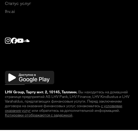
Статус услуг
lhv.ai
LHV Group, Тарту мнт. 2, 10145, Таллинн.
Вы находитесь на домашней
странице предприятий AS LHV Pank, LHV Finance, LHV Kindlustus и LHV
Varahaldus, предлагающих финансовые услуги. Перед заключением
договора на оказание финансовых услуг, ознакомьтесь
с условиями
оказания услуг
или обратитесь за дополнительной информацией.
Котировки отображаются с задержкой
.