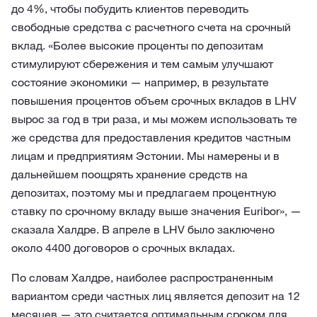
до 4%, чтобы побудить клиентов переводить
свободные средства с расчетного счета на срочный
вклад. «Более высокие проценты по депозитам
стимулируют сбережения и тем самым улучшают
состояние экономики — например, в результате
повышения процентов объем срочных вкладов в LHV
вырос за год в три раза, и мы можем использовать те
же средства для предоставления кредитов частным
лицам и предприятиям Эстонии. Мы намерены и в
дальнейшем поощрять хранение средств на
депозитах, поэтому мы и предлагаем процентную
ставку по срочному вкладу выше значения Euribor», —
сказала Халдре. В апреле в LHV было заключено
около 4400 договоров о срочных вкладах.
По словам Халдре, наиболее распространенным
вариантом среди частных лиц является депозит на 12
месяцев — это считается оптимальным сроком для