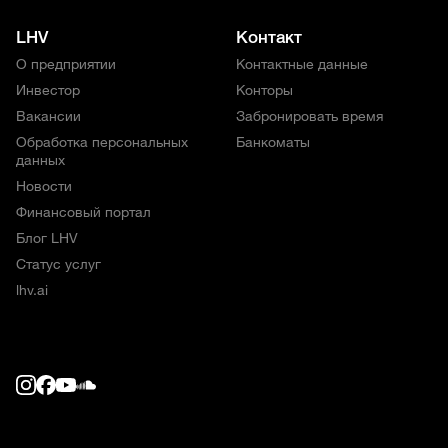
LHV
Контакт
О предприятии
Контактные данные
Инвестор
Конторы
Вакансии
Забронировать время
Обработка персональных
Банкоматы
данных
Новости
Финансовый портал
Блог LHV
Статус услуг
lhv.ai