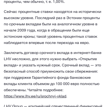
проценты, чем обычно, т. е. 1,00%.
Сейчас процентные ставки находятся на исторически
высоком уровне. Последний раз в Эстонии проценты
по срочным вкладам были на аналогичном уровне в
начале 2009 года, когда в обращении были еще
эстонские кроны; такой уровень процентных ставок
наблюдается впервые после перехода на евро.
Заключить договор срочного вклада в интернет-банке
LHV несложно, для этого нужно выбрать «Открытие
вклада» и указать нужный срок. Срочный вклад — это
безопасный способ приумножить свои сбережения:
при поддержке Гарантийного фонда банковские
вклады клиента объемом до 100 000 евро полностью
обеспечены. Читайте подробнее:
https://www.lhv.ee/ru/srochnyj-vklad
.
LHV Group — крупнейший отечественный финансовый