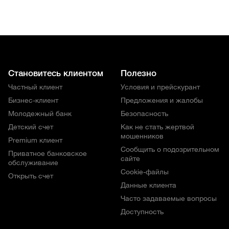
Становитесь клиентом
Полезно
Частный клиент
Условия и прейскурант
Бизнес-клиент
Предложения и жалобы
Молодежный банк
Безопасность
Детский счет
Как не стать жертвой
мошенников
Premium клиент
Сообщить о подозрительном
Приватное банковское
сайте
обслуживание
Cookie-файлы
Открыть счет
Данные клиента
Часто задаваемые вопросы
Доступность