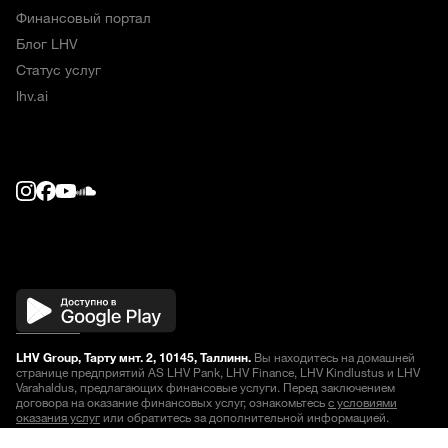
Финансовый портал
Блог LHV
Статус услуг
lhv.ai
LHV Group, Тарту мнт. 2, 10145, Таллинн.
Вы находитесь на домашней
странице предприятий AS LHV Pank, LHV Finance, LHV Kindlustus и LHV
Varahaldus, предлагающих финансовые услуги. Перед заключением
договора на оказание финансовых услуг, ознакомьтесь
с условиями
оказания услуг
или обратитесь за дополнительной информацией.
Котировки отображаются с задержкой
.