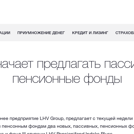
АЦИИ
ПРИУМНОЖЕНИЕ ДЕНЕГ
КРЕДИТ И ЛИЗИНГ
СТРАХОВ
начает предлагать пасс
пенсионные фонды
рнее предприятие LHV Group, предлагает с текущей недели
 пенсонным фондам два новых, пассивных, пенсионных фон
s и фонд III ступени LHV Pensionifond Indeks Pluss.