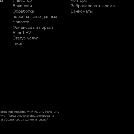
бы
Инвестор
Конторы
Вакансии
Забронировать время
Обработка
Банкоматы
персональных данных
Новости
е
Финансовый портал
Блог LHV
Статус услуг
lhv.ai
странице предприятий AS LHV Pank, LHV
слуги. Перед заключением договора на
ли обратитесь за дополнительной