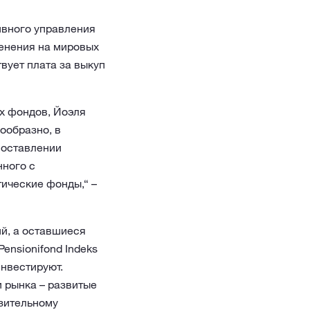
ивного управления
менения на мировых
твует плата за выкуп
х фондов, Йоэля
ообразно, в
составлении
нного с
тические фонды,“ –
ий, а оставшиеся
ensionifond Indeks
нвестируют.
 рынка – развитые
изительному