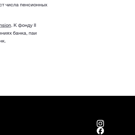
ст числа пенсионных
nsion
. К фонду II
ениях банка, паи
нк.