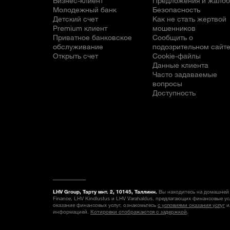
Бизнес-клиент
Предложения и жало
Молодежный банк
Безопасность
Детский счет
Как не стать жертвой
Premium клиент
мошенников
Приватное банковское
Сообщить о
обслуживание
подозрительном сайт
Открыть счет
Cookie-файлы
Данные клиента
Часто задаваемые
вопросы
Доступность
LHV Group, Тарту мнт. 2, 10145, Таллинн.
Вы находитесь на домашней 
Finance, LHV Kindlustus и LHV Varahaldus, предлагающих финансовые у
оказание финансовых услуг, ознакомьтесь
с условиями оказания услуг
и
информацией.
Котировки отображаются с задержкой
.