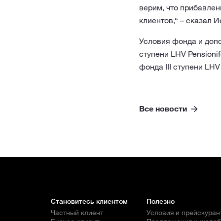
верим, что прибавле
клиентов,“ – сказал 
Условия фонда и доп
ступени LHV Pensioni
фонда III ступени LHV
Все новости
Становитесь клиентом
Полезно
Частный клиент
Условия и прейскуран