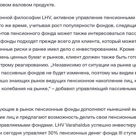
овом валовом продукте.
онной философии LHV, активное управление пенсионными 
то же время, учитывая рост популярности фондов, следящи
иентов пенсионного фонда может также интересоваться па
фонды подходят прежде всего для клиента, который може
онные риски и ранее имел дело с инвестированием. Кроме
ень ценных бумаг и рынков, клиент должен также быть гот
строму реагированию. „Независимо от ситуации на рынке ц
 пассивных фондов не будет изменена, поэтому мы видим 
ошо знающих рынок ведущих пенсионное накопление лиц, 
е колебания на рынке,“ – добавил управляющий пассивным
ующие в рынок пенсионные фонды дополняют нынешний в
ие лиц и предлагают возможность делить свои пенсионны
управляемыми фондами. LHV Varahaldus успешно инвестиру
 и сегодня управляет 30% пенсионных денег фонда III ступ