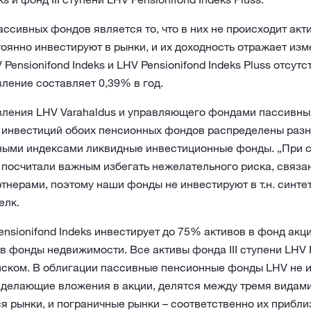
ссивных фондов является то, что в них не происходит акт
оянно инвестируют в рынки, и их доходность отражает из
Pensionifond Indeks и LHV Pensionifond Indeks Pluss отсутс
вление составляет 0,39% в год.
вления LHV Varahaldus и управляющего фондами пассивны
 инвестиций обоих пенсионных фондов распределены разн
ными индексами ликвидные инвестиционные фонды. „При 
посчитали важным избегать нежелательного риска, связа
нерами, поэтому наши фонды не инвестируют в т.н. синте
елк.
Pensionifond Indeks инвестирует до 75% активов в фонд акц
 фонды недвижимости. Все активы фонда III ступени LHV P
иском. В облигации пассивные пенсионные фонды LHV не и
 делающие вложения в акции, делятся между тремя видами
 рынки, и пограничные рынки – соответственно их прибл