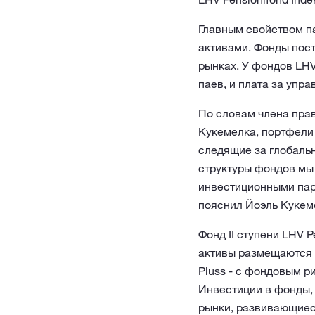
Главным свойством па
активами. Фонды пост
рынках. У фондов LHV 
паев, и плата за упра
По словам члена пра
Кукемелка, портфели
следящие за глобаль
структуры фондов мы 
инвестиционными парт
пояснил Йоэль Кукем
Фонд II ступени LHV 
активы размещаются в
Pluss - с фондовым р
Инвестиции в фонды,
рынки, развивающиеся