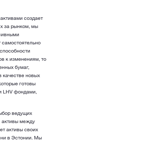
активами создает
х за рынком, мы
ссивными
т самостоятельно
 способности
ов к изменениям, то
енных бумаг,
в качестве новых
которые готовы
и LHV фондами,
ыбор ведущих
е активы между
ет активы своих
ени в Эстонии. Мы