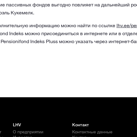
ние пассивных фондов выгодно повлияет на дальнейший ро
Иоэль Кукемелк.
олнительную информацию можно найти по ссылке
lhv.ee/pe
fond Indeks можно присоединиться в интернете или в отдел
 Pensionifond Indeks Pluss можно указать через интернет-ба
LHV
Контакт
т
О предприятии
Контактные данные