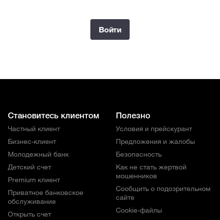
Войти
Становитесь клиентом
Полезно
Частный клиент
Условия и прейскурант
Бизнес-клиент
Предложения и жалобы
Молодежный банк
Безопасность
Детский счет
Как не стать жертвой
мошенников
Premium клиент
Сообщить о подозрительном
Приватное банковское
сайте
обслуживание
Cookie-файлы
Открыть счет