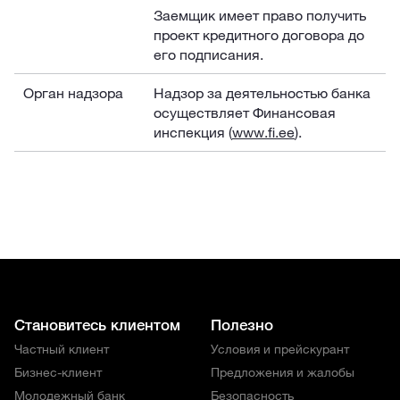
Заемщик имеет право получить
проект кредитного договора до
его подписания.
Орган надзора
Надзор за деятельностью банка
осуществляет Финансовая
инспекция (
www.fi.ee
).
Становитесь клиентом
Полезно
Частный клиент
Условия и прейскурант
Бизнес-клиент
Предложения и жалобы
Молодежный банк
Безопасность