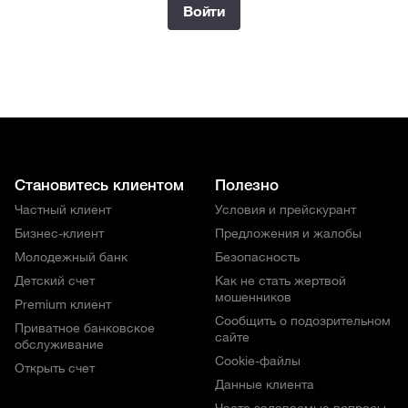
Войти
Становитесь клиентом
Полезно
Частный клиент
Условия и прейскурант
Бизнес-клиент
Предложения и жалобы
Молодежный банк
Безопасность
Детский счет
Как не стать жертвой
мошенников
Premium клиент
Сообщить о подозрительном
Приватное банковское
сайте
обслуживание
Cookie-файлы
Открыть счет
Данные клиента