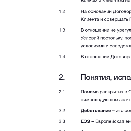
Банком и Клиентом не
На основании Договор
Клиента и совершать 
В отношении не урегу
Условий постольку, п
условиями и осведомл
В отношении Договора
Понятия, исп
Помимо раскрытых в О
нижеследующем значе
Дебетование
− это со
ЕЭЗ
− Европейская эк