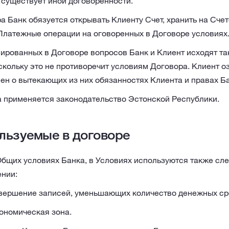
 существует иной договоренности.
а Банк обязуется открывать Клиенту Счет, хранить на Сче
Платежные операции на оговоренных в Договоре условиях
лированных в Договоре вопросов Банк и Клиент исходят та
оскольку это не противоречит условиям Договора. Клиент 
ен о вытекающих из них обязанностях Клиента и правах Ба
 применяется законодательство Эстонской Республики.
ользуемые в договоре
бщих условиях Банка, в Условиях используются также сл
нии:
вершение записей, уменьшающих количество денежных сре
ономическая зона.