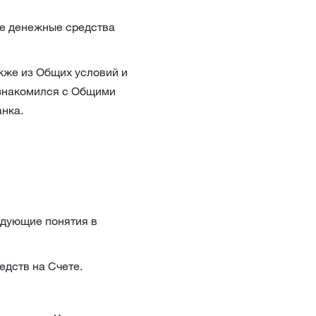
те денежные средства
.
кже из Общих условий и
ознакомился с Общими
нка.
едующие понятия в
дств на Счете.