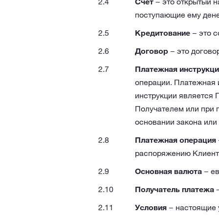
Счет
− это открытый н
поступающие ему ден
Кредитование
− это с
Договор
− это договор
Платежная инструкци
операции. Платежная 
инструкции является 
Получателем или при 
основании закона или 
Платежная операция
распоряжению Клиента 
Основная валюта
− ев
Получатель платежа
−
Условия
− настоящие у