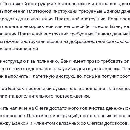
 Платежной инструкции к выполнению считается день, ког
выполнения Платежной инструкции требуемые Банком данн
средств для выполнения Платежной инструкции. Если пре
является некорректной или неполной (в т.ч. если Банку н
лнения Платежной инструкции требуемые Банком данные),
атежной инструкции исходя из добросовестной банковской
ю невыполненной.
нструкцию к выполнению, Банк имеет право требовать от
ного происхождения используемых для осуществления Пл
зан выполнять Платежную инструкцию, пока не получит со
ной Банком предельной суммы, для выполнения Платежной
Клиента дополнительного подтверждения.
чить наличие на Счете достаточного количества денежных 
ставленных Платежных инструкций, составленных на осно
ежду Банком и Клиентом связанных со Счетом договоров.