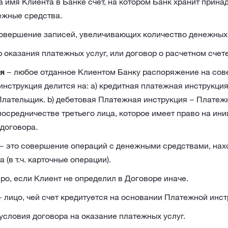
а имя Клиента в Банке счет, на котором Банк хранит прин
ежные средства.
овершение записей, увеличивающих количество денежных 
 оказания платежных услуг, или договор о расчетном счете
я
− любое отданное Клиентом Банку распоряжение на со
инструкция делится на: а) кредитная платежная инструкци
Плательщик. b) дебетовая Платежная инструкция − Платеж
посредничестве третьего лица, которое имеет право на ин
договора.
− это совершение операций с денежными средствами, нах
(в т.ч. карточные операции).
ро, если Клиент не определил в Договоре иначе.
 лицо, чей счет кредитуется на основании Платежной инст
словия договора на оказание платежных услуг.