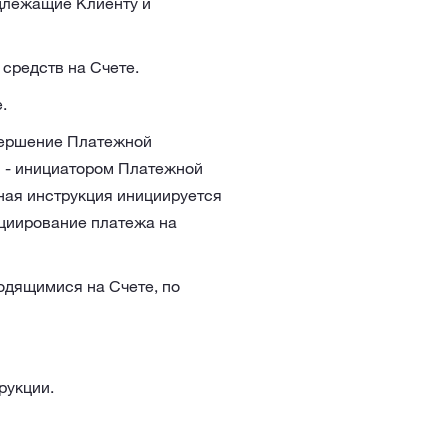
адлежащие Клиенту и
средств на Счете.
.
вершение Платежной
я - инициатором Платежной
ная инструкция инициируется
ициирование платежа на
одящимися на Счете, по
рукции.