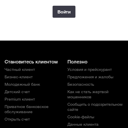
Войти
Становитесь клиентом
Полезно
Частный клиент
Условия и прейскурант
Бизнес-клиент
Предложения и жалобы
Молодежный банк
Безопасность
Детский счет
Как не стать жертвой
мошенников
Premium клиент
Сообщить о подозрительном
Приватное банковское
сайте
обслуживание
Cookie-файлы
Открыть счет
Данные клиента