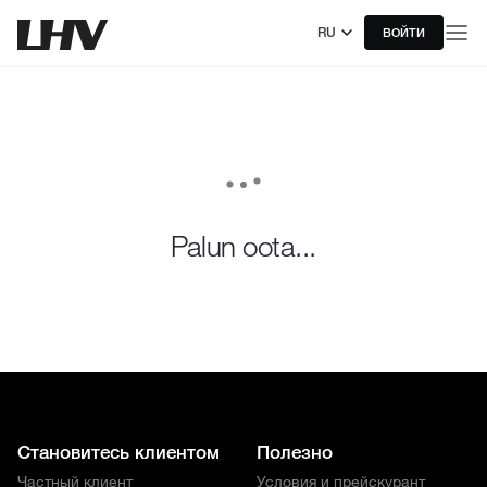
RU
ВОЙТИ
Palun oota...
Становитесь клиентом
Полезно
Частный клиент
Условия и прейскурант