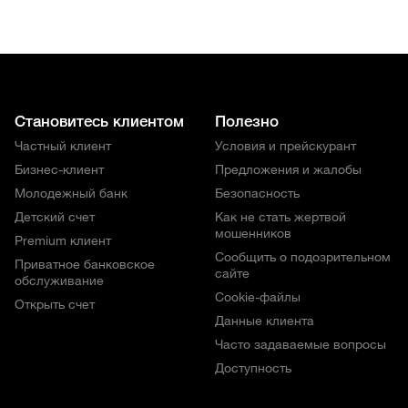
Становитесь клиентом
Полезно
Частный клиент
Условия и прейскурант
Бизнес-клиент
Предложения и жалобы
Молодежный банк
Безопасность
Детский счет
Как не стать жертвой
мошенников
Premium клиент
Сообщить о подозрительном
Приватное банковское
сайте
обслуживание
Cookie-файлы
Открыть счет
Данные клиента
Часто задаваемые вопросы
Доступность