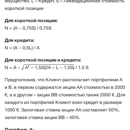
имущество, L – Кредит, S – Ликвидационная стоимость
короткой позиции
Для короткой позиции:
N = (A − 0,75S) / 0,75S
Для кредита:
N = (A − 0,5L) / A
Для короткой позиции и кредита:
N = A − √
A² − 1,5S(2A − L − 1,5S)
/ 1,5 S
Предположив, что Клиент располагает портфелями А
и В, в первом содержатся акции АА стоимостью в 2000
€, а в другом – акции ВВ стоимостью также 2000 €. Для
каждого из портфелей Клиент взял кредит в размере
1000 €. Залоговая ставка акции АА составляет 50%,
залоговая ставка акции ВВ – 40%.
Портфель А: