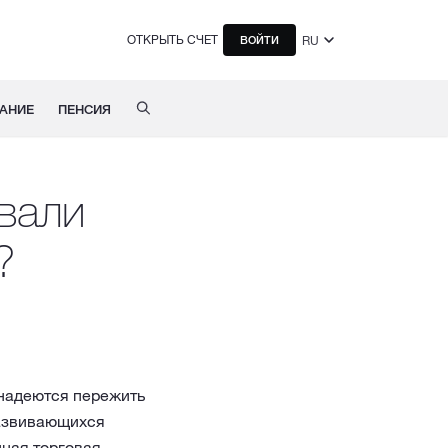
ОТКРЫТЬ СЧЕТ
RU
ВОЙТИ
АНИЕ
ПЕНСИЯ
овали
?
 надеются пережить
развивающихся
нная торговая