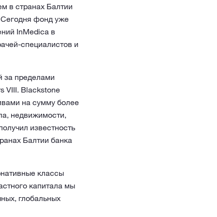
ем в странах Балтии
. Сегодня фонд уже
ений InMedica в
рачей-специалистов и
й за пределами
VIII. Blackstone
ивами на сумму более
ла, недвижимости,
получил известность
транах Балтии банка
рнативные классы
астного капитала мы
чных, глобальных