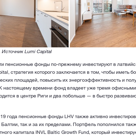
 Источник Lumi Capital
и пенсионные фонды по-прежнему инвестируют в латвийс
tal, стратегия которого заключается в том, чтобы иметь б
еских площадей, повысить их энергоэффективность и пол
К настоящему времени фонд владеет уже тремя офисными
одится в центре Риги и два побольше — в быстро развива
019 года пенсионные фонды LHV также активно инвестиров
х Балтии, так и за их пределами. Портфель пополнился так
тного капитала INVL Baltic Growth Fund, который инвестиру