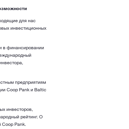
возможности
ходящие для нас
новых инвестиционных
ии в финансировании
международный
инвестора,
естным предприятиям
и Coop Pank и Baltic
ых инвесторов,
ародный рейтинг. О
 Coop Pank.