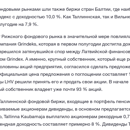
ондовыми рынками шли также биржи стран Балтии, где наи
екс с доходностью 10,0 %. Как Таллиннская, так и Виль
лугодие на 7,9 %.
т Рижского фондового рынка в значительной мере повлиял
пания Grindeks, которая в первом полугодии достигла дох
азрешился затянувшийся спор между Латвийской финансов
м Grindex. А именно, крупный собственник, который еще 
половины акций предприятия, согласился сделать предложе
фициальная цена предложения о поглощении составляет 12
 LHV решили принять его и продать свои акции. В начале
ый собственник владеет уже почти 93 % акций.
Таллиннской фондовой биржи, входящие в портфель пенси
иваемые акционерам дивиденды, в основном предлагаетс
, Tallinna Kaubamaja выплатило акционерам рекордные 0,7
ендная доходность составляет примерно 8 %. Дивиденды T