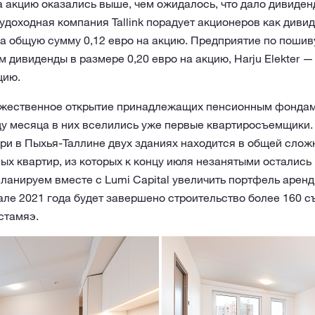
а акцию оказались выше, чем ожидалось, что дало дивиден
удоходная компания Tallink порадует акционеров как дивид
а общую сумму 0,12 евро на акцию. Предприятие по пошиву
 дивиденды в размере 0,20 евро на акцию, Harju Elekter — 
цию.
ржественное открытие принадлежащих пенсионным фонда
нцу месяца в них вселились уже первые квартиросъемщики
и в Пыхья-Таллине двух зданиях находится в общей сложн
х квартир, из которых к концу июля незанятыми остались 
анируем вместе с Lumi Capital увеличить портфель аренд
чале 2021 года будет завершено строительство более 160 с
стамяэ.