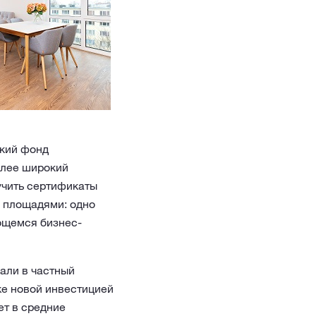
кий фонд
олее широкий
учить сертификаты
 площадями: одно
ющемся бизнес-
али в частный
же новой инвестицией
ет в средние