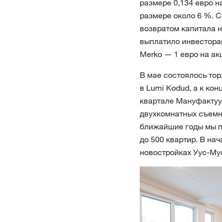
размере 0,134 евро н
размере около 6 %. С
возвратом капитала н
выплатило инвесторам
Merko — 1 евро на ак
В мае состоялось то
в Lumi Kodud, а к ко
квартале Мануфактуур
двухкомнатных съемны
ближайшие годы мы пл
до 500 квартир. В на
новостройках Уус-Му