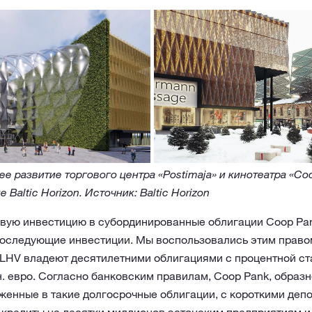
 развитие торгового центра «Postimaja» и кинотеатра «Coca
altic Horizon. Источник: Baltic Horizon
вую инвестицию в субординированные облигации Coop Pank
последующие инвестиции. Мы воспользовались этим прав
 LHV владеют десятилетними облигациями с процентной ст
. евро. Согласно банковским правилам, Coop Pank, образн
оженные в такие долгосрочные облигации, с короткими деп