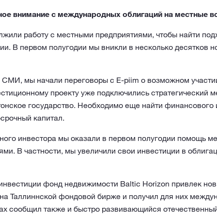
ое внимание с международных облигаций на местные 
лжили работу с местными предприятиями, чтобы найти под
ии. В первом полугодии мы вникли в несколько десятков 
в СМИ, мы начали переговоры с E‑piim о возможном участ
вестиционному проекту уже подключились стратегический 
тонское государство. Необходимо еще найти финансового 
срочный капитал.
чного инвестора мы оказали в первом полугодии помощь м
ми. В частности, мы увеличили свои инвестиции в облигаци
нвестиции фонд недвижимости Baltic Horizon привлек нов
на Таллиннской фондовой бирже и получил для них междун
ах сообщил также и быстро развивающийся отечественный