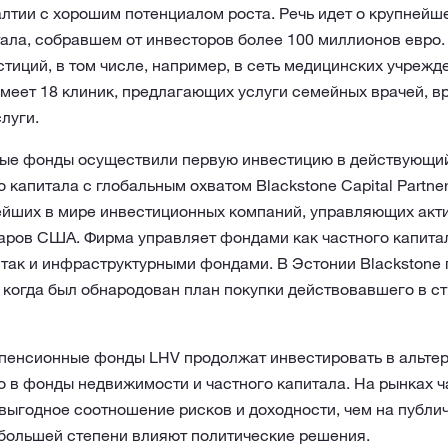
лтии с хорошим потенциалом роста. Речь идет о крупнейш
ала, собравшем от инвесторов более 100 миллионов евро
тиций, в том числе, например, в сеть медицинских учрежд
меет 18 клиник, предлагающих услуги семейных врачей, в
луги.
ные фонды осуществили первую инвестицию в действующи
капитала с глобальным охватом Blackstone Capital Partners 
нейших в мире инвестиционных компаний, управляющих акт
аров США. Фирма управляет фондами как частного капита
 так и инфраструктурными фондами. В Эстонии Blackstone 
, когда был обнародован план покупки действовавшего в с
 пенсионные фонды LHV продолжат инвестировать в альте
о в фонды недвижимости и частного капитала. На рынках ч
выгодное соотношение рисков и доходности, чем на публи
 большей степени влияют политические решения.