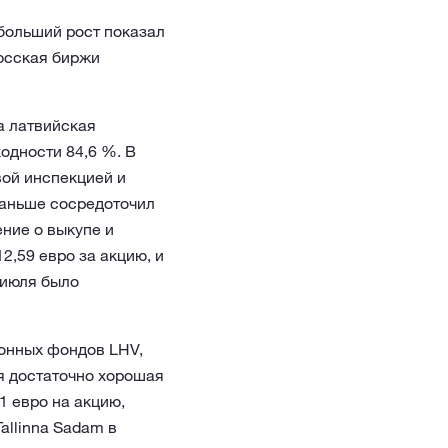
больший рост показал
нюсская биржи
а латвийская
одности 84,6 %. В
ой инспекцией и
раньше сосредоточил
ние о выкупе и
,59 евро за акцию, и
 июля было
онных фондов LHV,
я достаточно хорошая
1 евро на акцию,
allinna Sadam в