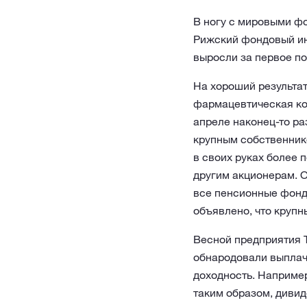
В ногу с мировыми ф
Рижский фондовый инд
выросли за первое по
На хороший результа
фармацевтическая ком
апреле наконец-то р
крупным собственнико
в своих руках более 
другим акционерам. О
все пенсионные фонды
объявлено, что крупн
Весной предприятия 
обнародовали выплач
доходность. Например
таким образом, дивид