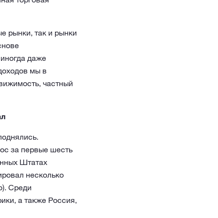
е рынки, так и рынки
снове
 иногда даже
доходов мы в
вижимость, частный
ал
поднялись.
ос за первые шесть
енных Штатах
ировал несколько
о). Среди
ики, а также Россия,