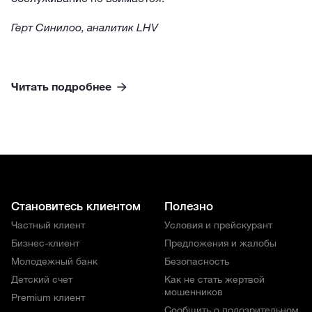
Герт Синилоо, аналитик LHV
Читать подробнее
Становитесь клиентом
Полезно
Частный клиент
Условия и прейскурант
Бизнес-клиент
Предложения и жалобы
Молодежный банк
Безопасность
Детский счет
Как не стать жертвой
мошенников
Premium клиент
Сообщить о подозрительном