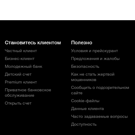
Становитесь клиентом
Полезно
Частный клиент
Условия и прейскурант
Бизнес-клиент
Предложения и жалобы
Молодежный банк
Безопасность
Детский счет
Как не стать жертвой
мошенников
Premium клиент
Сообщить о подозрительном
Приватное банковское
сайте
обслуживание
Cookie-файлы
Открыть счет
Данные клиента
Часто задаваемые вопросы
Доступность