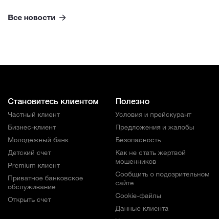
Все новости
Становитесь клиентом
Полезно
Частный клиент
Условия и прейскурант
Бизнес-клиент
Предложения и жалобы
Молодежный банк
Безопасность
Детский счет
Как не стать жертвой
мошенников
Premium клиент
Сообщить о подозрительном
Приватное банковское
сайте
обслуживание
Cookie-файлы
Открыть счет
Данные клиента