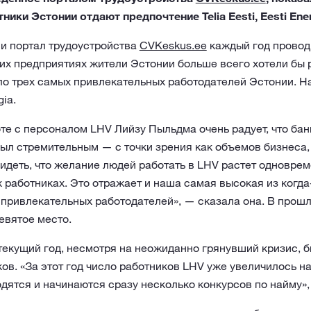
ики Эстонии отдают предпочтение Telia Eesti, Eesti Ener
и портал трудоустройства
CVKeskus.ee
каждый год провод
ких предприятиях жители Эстонии больше всего хотели бы 
ло трех самых привлекательных работодателей Эстонии. Н
gia.
те с персоналом LHV Лийзу Пыльдма очень радует, что бан
ыл стремительным — с точки зрения как объемов бизнеса, 
идеть, что желание людей работать в LHV растет одновре
 работниках. Это отражает и наша самая высокая из когда
привлекательных работодателей», — сказала она. В прошл
евятое место.
екущий год, несмотря на неожиданно грянувший кризис, б
ов. «За этот год число работников LHV уже увеличилось на
дятся и начинаются сразу несколько конкурсов по найму»,