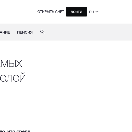
ОТКРЫТЬ СЧЕТ
RU
ВОЙТИ
АНИЕ
ПЕНСИЯ
амых
телей
ло, что среди