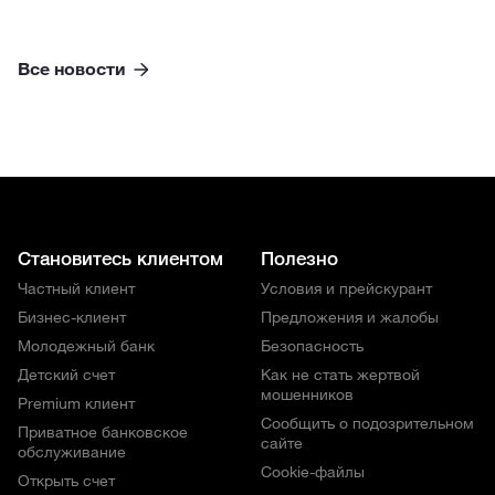
Все новости
Становитесь клиентом
Полезно
Частный клиент
Условия и прейскурант
Бизнес-клиент
Предложения и жалобы
Молодежный банк
Безопасность
Детский счет
Как не стать жертвой
мошенников
Premium клиент
Сообщить о подозрительном
Приватное банковское
сайте
обслуживание
Cookie-файлы
Открыть счет