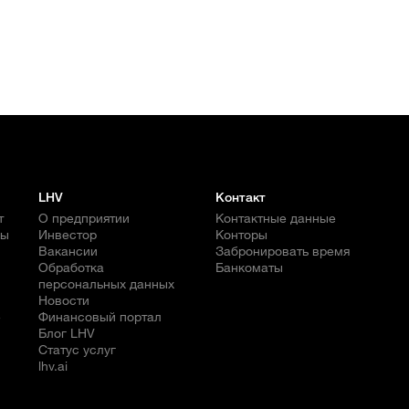
LHV
Контакт
т
О предприятии
Контактные данные
бы
Инвестор
Конторы
Вакансии
Забронировать время
Обработка
Банкоматы
персональных данных
Новости
е
Финансовый портал
Блог LHV
Статус услуг
lhv.ai