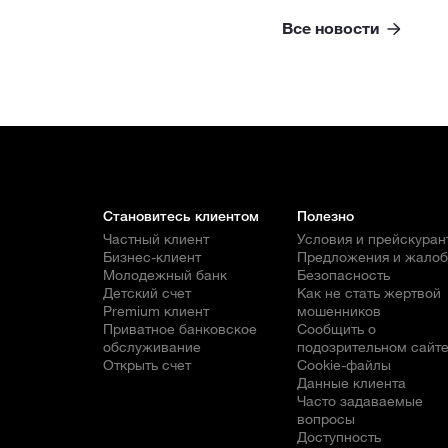
Все новости
Становитесь клиентом
Полезно
Частный клиент
Условия и прейскуран
Бизнес-клиент
Предложения и жало
Молодежный банк
Безопасность
Детский счет
Как не стать жертвой
Premium клиент
мошенников
Приватное банковское
Сообщить о
обслуживание
подозрительном сайт
Открыть счет
Cookie-файлы
Данные клиента
Часто задаваемые
вопросы
Доступность