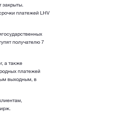
т закрыты.
ссрочки платежей LHV
ригосударственных
тупят получателю 7
, а также
ародных платежей
ным выходным, в
клиентам,
бирж.