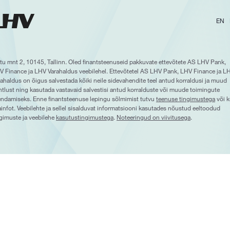
EN
rtu mnt 2, 10145, Tallinn. Oled finantsteenuseid pakkuvate ettevõtete AS LHV Pank,
V Finance ja LHV Varahaldus veebilehel. Ettevõtetel AS LHV Pank, LHV Finance ja L
ahaldus on õigus salvestada kõiki neile sidevahendite teel antud korraldusi ja muud
htlust ning kasutada vastavaid salvestisi antud korralduste või muude toimingute
endamiseks. Enne finantsteenuse lepingu sõlmimist tutvu
teenuse tingimustega
või k
ainfot. Veebilehte ja sellel sisalduvat informatsiooni kasutades nõustud eeltoodud
ngimuste ja veebilehe
kasutustingimustega
.
Noteeringud on viivitusega
.