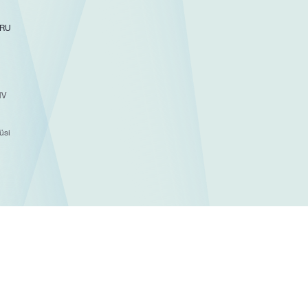
RU
HV
üsi