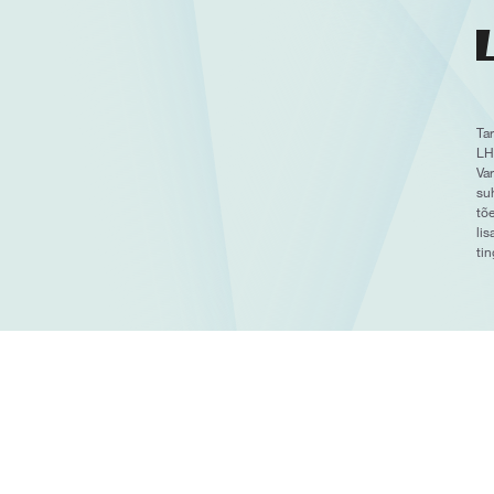
Ta
LH
Var
su
tõ
lis
ti