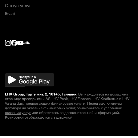
Статус услуг
lhv.ai
LHV Group, Тарту мнт. 2, 10145, Таллинн.
Вы находитесь на домашней
странице предприятий AS LHV Pank, LHV Finance, LHV Kindlustus и LHV
Varahaldus, предлагающих финансовые услуги. Перед заключением
договора на оказание финансовых услуг, ознакомьтесь
с условиями
оказания услуг
или обратитесь за дополнительной информацией.
Котировки отображаются с задержкой
.