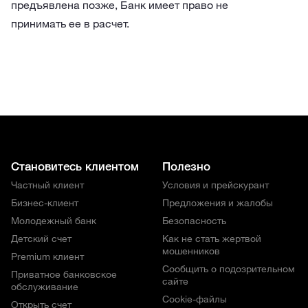
предъявлена позже, Банк имеет право не
принимать ее в расчет.
Становитесь клиентом
Полезно
Частный клиент
Условия и прейскурант
Бизнес-клиент
Предложения и жалобы
Молодежный банк
Безопасность
Детский счет
Как не стать жертвой
мошенников
Premium клиент
Сообщить о подозрительном
Приватное банковское
сайте
обслуживание
Cookie-файлы
Открыть счет