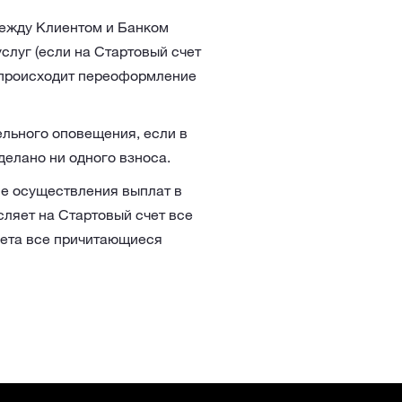
между Клиентом и Банком
слуг (если на Стартовый счет
х происходит переоформление
ельного оповещения, если в
делано ни одного взноса.
ле осуществления выплат в
сляет на Стартовый счет все
чета все причитающиеся