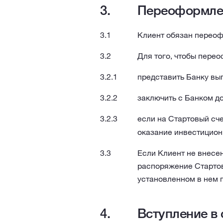
Переоформлен
Клиент обязан переофо
Для того, чтобы перео
представить Банку вып
заключить с Банком до
если на Стартовый сче
оказание инвестиционн
Если Клиент не внесен
распоряжение Стартов
установленном в нем 
Вступление в