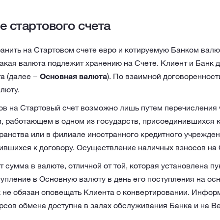
 стартового счета
анить на Стартовом счете евро и котируемую Банком валют
какая валюта подлежит хранению на Счете. Клиент и Банк 
а (далее −
Основная валюта
). По взаимной договоренност
люту.
в на Стартовый счет возможно лишь путем перечисления ч
, работающем в одном из государств, присоединившихся к
ранства или в филиале иностранного кредитного учреждени
ившихся к договору. Осуществление наличных взносов на 
т сумма в валюте, отличной от той, которая установлена пу
упление в Основную валюту в день его поступления на ос
к не обязан оповещать Клиента о конвертировании. Инфор
рсов обмена доступна в залах обслуживания Банка и на Ве