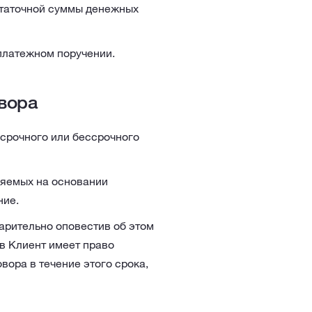
статочной суммы денежных
 платежном поручении.
овора
 срочного или бессрочного
няемых на основании
ние.
арительно оповестив об этом
ев Клиент имеет право
вора в течение этого срока,