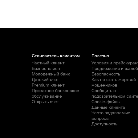
Становитесь клиентом
Полезно
Частный клиент
Условия и прейскуран
Бизнес-клиент
Предложения и жало
Молодежный банк
Безопасность
Детский счет
Как не стать жертвой
Premium клиент
мошенников
Приватное банковское
Сообщить о
обслуживание
подозрительном сайт
Открыть счет
Cookie-файлы
Данные клиента
Часто задаваемые
вопросы
Доступность