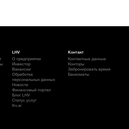
LHV
Контакт
т
О предприятии
Контактные данные
бы
Инвестор
Конторы
Вакансии
Забронировать время
Обработка
Банкоматы
персональных данных
Новости
е
Финансовый портал
Блог LHV
Статус услуг
lhv.ai