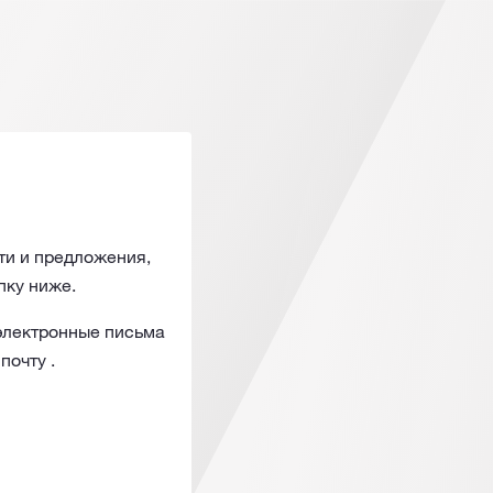
ти и предложения,
пку ниже.
 электронные письма
 почту
.