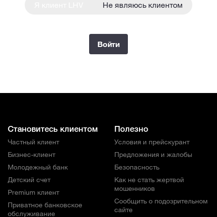
Я клиент LHV
Не являюсь клиентом
Войти
Становитесь клиентом
Полезно
Частный клиент
Условия и прейскурант
Бизнес-клиент
Предложения и жалобы
Молодежный банк
Безопасность
Детский счет
Как не стать жертвой
мошенников
Premium клиент
Сообщить о подозрительном
Приватное банковское
сайте
обслуживание