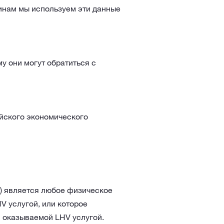
инам мы используем эти данные
му они могут обратиться с
йского экономического
) является любое физическое
V услугой, или которое
с оказываемой LHV услугой.