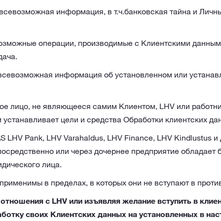
всевозможная информация, в т.ч.банковская тайна и Личн
возможные операции, производимые с Клиентскими данными, 
дача.
 всевозможная информация об установленном или устанав
ое лицо, не являющееся самим Клиентом, LHV или работни
 устанавливает цели и средства Обработки клиентских да
S LHV Pank, LHV Varahaldus, LHV Finance, LHV Kindlustus и
посредственно или через дочернее предприятие обладает 
дического лица.
рименимы в пределах, в которых они не вступают в против
 отношения с LHV или изъявляя желание вступить в клие
аботку своих Клиентских данных на установленных в на