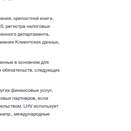
ения, крепостной книги,
S, регистра налоговых
женного департамента,
чнения Клиентских данных,
 данные в основном для
я обязательств, следующих
угих финансовых услуг,
ловых партнеров, если
тельством. LHV использует
(напр., международные