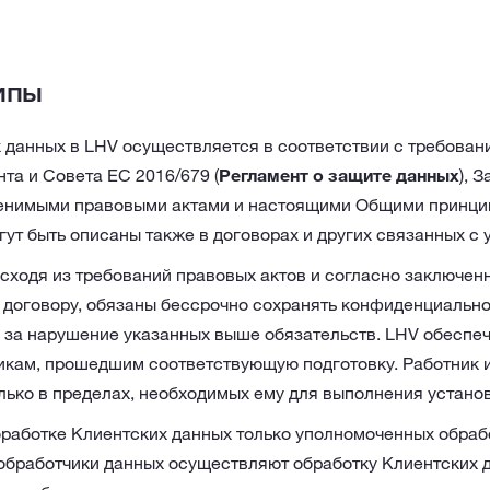
ипы
 данных в LHV осуществляется в соответствии с требован
та и Совета ЕС 2016/679 (
Регламент о защите данных
), 
енимыми правовыми актами и настоящими Общими принцип
ут быть описаны также в договорах и других связанных с 
исходя из требований правовых актов и согласно заключен
 договору, обязаны бессрочно сохранять конфиденциально
ь за нарушение указанных выше обязательств. LHV обеспеч
икам, прошедшим соответствующую подготовку. Работник 
лько в пределах, необходимых ему для выполнения устано
бработке Клиентских данных только уполномоченных обрабо
 обработчики данных осуществляют обработку Клиентских 