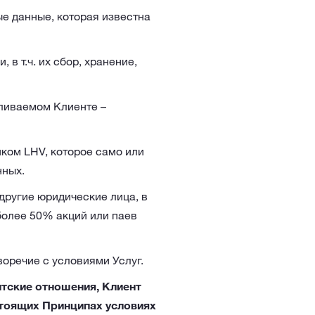
ые данные, которая известна
в т.ч. их сбор, хранение,
ливаемом Клиенте –
ком LHV, которое само или
нных.
 другие юридические лица, в
более 50% акций или паев
оречие с условиями Услуг.
нтские отношения, Клиент
стоящих Принципах условиях