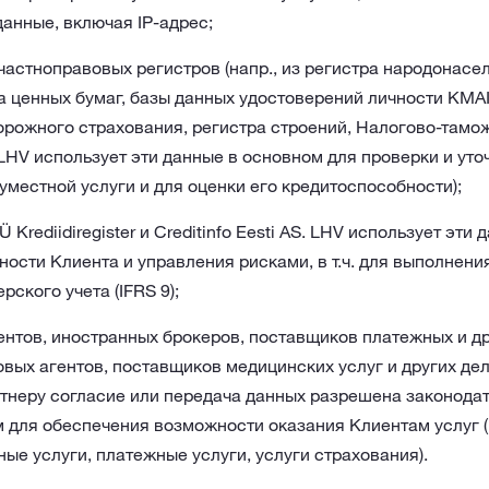
анные, включая IP-адрес;
частноправовых регистров (напр., из регистра народонасел
а ценных бумаг, базы данных удостоверений личности KMAI
дорожного страхования, регистра строений, Налогово-тамо
LHV использует эти данные в основном для проверки и уто
уместной услуги и для оценки его кредитоспособности);
 Krediidiregister и Creditinfo Eesti AS. LHV использует эти
ости Клиента и управления рисками, в т.ч. для выполнени
рского учета (IFRS 9);
ентов, иностранных брокеров, поставщиков платежных и др
вых агентов, поставщиков медицинских услуг и других де
ртнеру согласие или передача данных разрешена законода
м для обеспечения возможности оказания Клиентам услуг 
ые услуги, платежные услуги, услуги страхования).