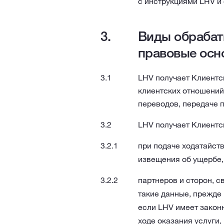
с инструкциями LHV и 
Виды обрабат
правовые осн
LHV получает Клиентск
клиентских отношений)
переводов, передаче 
LHV получает Клиентск
при подаче ходатайств
извещения об ущербе, 
партнеров и сторон, с
такие данные, прежде 
если LHV имеет законн
ходе оказания услуги,