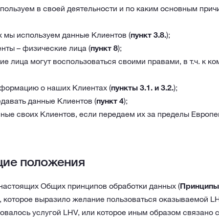
пользуем в своей деятельности и по каким основным прич
х мы используем данные Клиентов (
пункт 3.8.
);
нты – физические лица (
пункт 8
);
е лица могут воспользоваться своими правами, в т.ч. к ко
формацию о наших Клиентах (
пункты 3.1. и 3.2.
);
давать данные Клиентов (
пункт 4
);
ые своих Клиентов, если передаем их за пределы Европе
щие положения
настоящих Общих принципов обработки данных (
Принципы
, которое выразило желание пользоваться оказываемой LH
овалось услугой LHV, или которое иным образом связано 