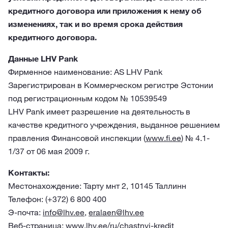
кредитного договора или приложения к нему об
изменениях, так и во время срока действия
кредитного договора.
Данные LHV Pank
Фирменное наименование: AS LHV Pank
Зарегистрирован в Коммерческом регистре Эстонии
под регистрационным кодом № 10539549
LHV Pank имеет разрешение на деятельность в
качестве кредитного учреждения, выданное решением
правления Финансовой инспекции (
www.fi.ee
) № 4.1-
1/37 от 06 мая 2009 г.
Контакты:
Местонахождение: Тарту мнт 2, 10145 Таллинн
Телефон: (+372) 6 800 400
Э-почта:
info@lhv.ee
,
eralaen@lhv.ee
Веб-страница:
www.lhv.ee/ru/chastnyj-kredit