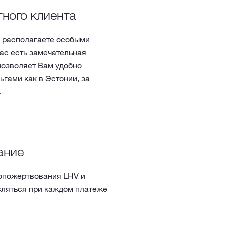
тного клиента
ы располагаете особыми
вас есть замечательная
позволяет Вам удобно
гами как в Эстонии, за
.
ание
опожертвования LHV и
сляться при каждом платеже