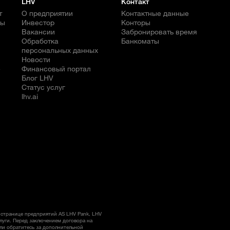
LHV
Контакт
т
О предприятии
Контактные данные
бы
Инвестор
Конторы
Вакансии
Забронировать время
Обработка
Банкоматы
персональных данных
Новости
е
Финансовый портал
Блог LHV
Статус услуг
lhv.ai
странице предприятий AS LHV Pank, LHV
слуги. Перед заключением договора на
ли обратитесь за дополнительной