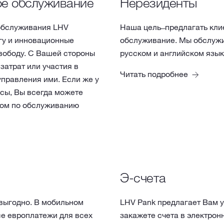
ое обслуживание
Нерезиденты
обслуживания LHV
Наша цель ̶ предлагать кли
гу и инновационные
обслуживание. Мы обслужи
ободу. С Вашей стороны
русском и английском язык
атрат или участия в
Читать подробнее
правления ими. Если же у
осы, Вы всегда можете
ром по обслуживанию
Э-счета
 выгодно. В мобильном
LHV Pank предлагает Вам у
се европлатежи для всех
закажете счета в электрон