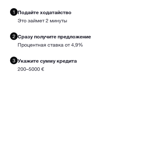
1
Подайте ходатайство
Это займет 2 минуты
2
Сразу получите предложение
Процентная ставка от 4,9%
3
Укажите сумму кредита
200–5000 €
4
Выберите темп
Срок — от 3 месяцев до 5 лет
5
Подпишите договор
Деньги сразу поступят на счет