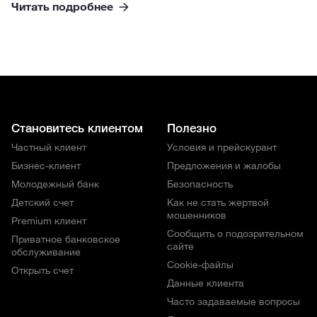
Читать подробнее
Становитесь клиентом
Полезно
Частный клиент
Условия и прейскурант
Бизнес-клиент
Предложения и жалобы
Молодежный банк
Безопасность
Детский счет
Как не стать жертвой
мошенников
Premium клиент
Сообщить о подозрительном
Приватное банковское
сайте
обслуживание
Cookie-файлы
Открыть счет
Данные клиента
Часто задаваемые вопросы