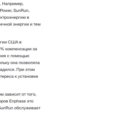
. Например,
Power, SunRun,
ектроэнергию в
ечной энергии и тем
ргии США в
5% компенсации за
ения с помощью
ольку она позволяла
ладился. При этом
тереса к установке
м зависит от того,
оров Enphase это
 SunRun обслуживает