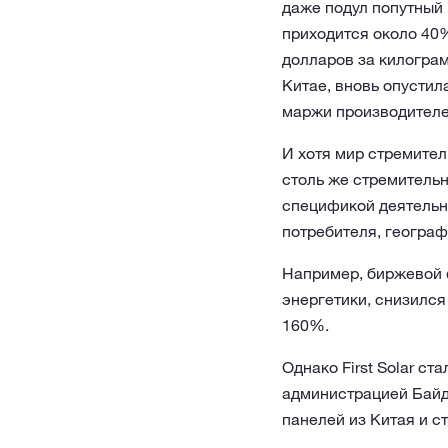
даже подул попутный 
приходится около 40%
долларов за килограм
Китае, вновь опустил
маржи производителе
И хотя мир стремител
столь же стремительн
спецификой деятельн
потребителя, геогра
Например, биржевой ф
энергетики, снизился 
160%.
Однако First Solar с
администрацией Байд
панелей из Китая и с