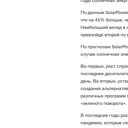
годы солнечная энер
По данным SolarPower
что на 45% больше, ч
Наибольший вклад в н
превзойдя второй по 
По прогнозам SolarPo
случае солнечная эне
Во-первых, рост спр
последнее десятилети
день. Во-вторых, уст
создания альтернатив
различных программ 
«зеленого поворота».
В последние годы рос
пандемии, которые се