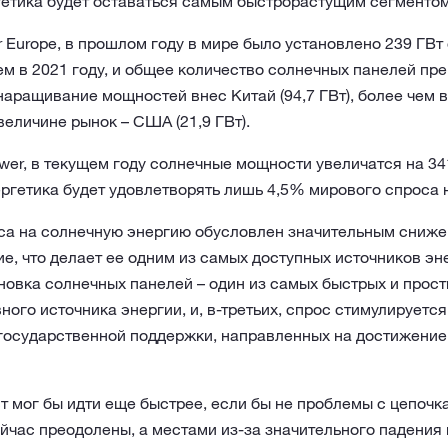
гетика будет оставаться самым быстрорастущим сегментом
 Europe, в прошлом году в мире было установлено 239 ГВт
ем в 2021 году, и общее количество солнечных панелей пре
аращивание мощностей внес Китай (94,7 ГВт), более чем в
величине рынок – США (21,9 ГВт).
wer, в текущем году солнечные мощности увеличатся на 341
ргетика будет удовлетворять лишь 4,5% мирового спроса 
оса на солнечную энергию обусловлен значительным сниже
е, что делает ее одним из самых доступных источников э
ановка солнечных панелей – один из самых быстрых и прос
ного источника энергии, и, в-третьих, спрос стимулируетс
государственной поддержки, направленных на достижение
т мог бы идти еще быстрее, если бы не проблемы с цепочк
йчас преодолены, а местами из-за значительного падения