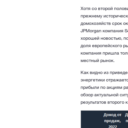
Хотя со второй полов
прежнему исторически
домохозяйств срок ок
JPMorgan компания So
хорошей новостью, по
доля европейского ры
компания пришла толь
местный рынок.
Как видно из привед
энергетики отражаетс
прибыли по акциям р
обзор актуальной сит
результатов второго 