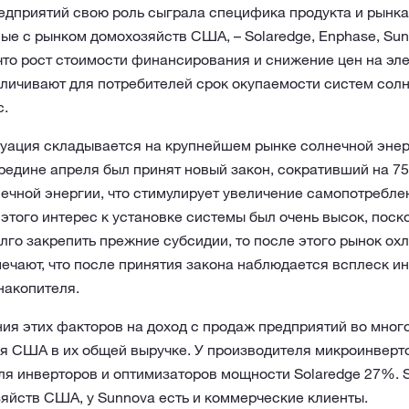
едприятий свою роль сыграла специфика продукта и рынка
ые с рынком домохозяйств США, – Solaredge, Enphase, Sun
 что рост стоимости финансирования и снижение цен на эл
личивают для потребителей срок окупаемости систем солн
.
уация складывается на крупнейшем рынке солнечной эне
редине апреля был принят новый закон, сокративший на 7
нечной энергии, что стимулирует увеличение самопотребл
 этого интерес к установке системы был очень высок, поск
го закрепить прежние субсидии, то после этого рынок ох
ечают, что после принятия закона наблюдается всплеск ин
накопителя.
ия этих факторов на доход с продаж предприятий во много
ля США в их общей выручке. У производителя микроинверт
еля инверторов и оптимизаторов мощности Solaredge 27%.
яйств США, у Sunnova есть и коммерческие клиенты.