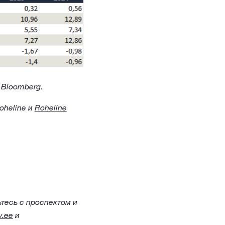
 Bloomberg.
oheline и
Roheline
тесь с проспектом и
v.ee
и