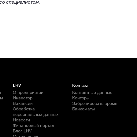
со специалистом.
LHV
Контакт
т
О предприятии
Контактные данные
бы
Инвестор
Конторы
Вакансии
Забронировать время
Обработка
Банкоматы
персональных данных
Новости
е
Финансовый портал
Блог LHV
Статус услуг