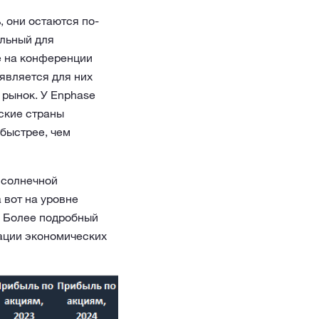
, они остаются по-
ельный для
е на конференции
 является для них
 рынок. У Enphase
ские страны
 быстрее, чем
 солнечной
 вот на уровне
. Более подробный
кации экономических