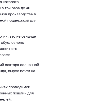
ю которого
в три раза до 40
емов производства в
ьной поддержкой для
гии, это не означает
о обусловлено
конечного
орами.
ий сектора солнечной
онда, вырос почти на
рамках проводимой
женных пошлин для
нелей.