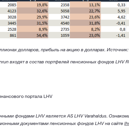
ллионах долларов, прибыль на акцию в долларах. Источник:
Sunrun входят в состав портфелей пенсионных фондов LHV R
нансового портала LHV
ными фондами LHV является AS LHV Varahaldus. Ознакомь
ионными документами пенсионных фондов LHV на сайте
lh