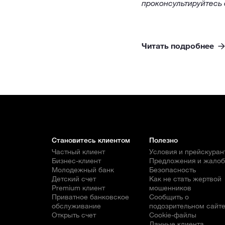
проконсультируйтесь 
Читать подробнее
Становитесь клиентом
Полезно
Частный клиент
Условия и прейскуран
Бизнес-клиент
Предложения и жало
Молодежный банк
Безопасность
Детский счет
Как не стать жертвой
Premium клиент
мошенников
Приватное банковское
Сообщить о
обслуживание
подозрительном сайт
Открыть счет
Cookie-файлы
Данные клиента