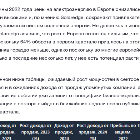
ины 2022 года цены на электроэнергию в Европе снизились
 высокими и, по мнению Solaredge, сохраняют привлекат
упаемости систем солнечной энергии. Не далее как в июн
laredge заявила, что рост в Европе остается сильным, что
скольку 64% оборота в первом квартале пришлось на этот
нка гораздо меньше, однако поскольку во многие европей
ко в последние несколько лет, у нее есть потенциал расти
енной ниже таблицы, ожидаемый рост мощностей в секторе
я и в ожиданиях дохода от продаж упомянутых компаний, а
азвитие событий уже зависит от специфики бизнес-модели
уации в секторе выйдет в ближайшие недели после публи
квартала.