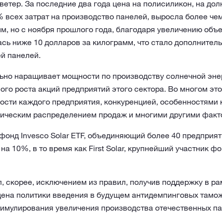
ветер. За последние два года цена на полисиликон, на дол
 всех затрат на производство панелей, выросла более чем 
м, но с ноября прошлого года, благодаря увеличению объ
ась ниже 10 долларов за килограмм, что стало дополнител
й панелей.
ьно наращивает мощности по производству солнечной энер
ого роста акций предприятий этого сектора. Во многом эт
ости каждого предприятия, конкуренцией, особенностями 
фическим распределением продаж и многими другими факт
онд Invesco Solar ETF, объединяющий более 40 предприят
на 10%, в то время как First Solar, крупнейший участник ф
тал, скорее, исключением из правил, получив поддержку в 
ена политики введения в будущем антидемпинговых тамо
тимулирования увеличения производства отечественных па