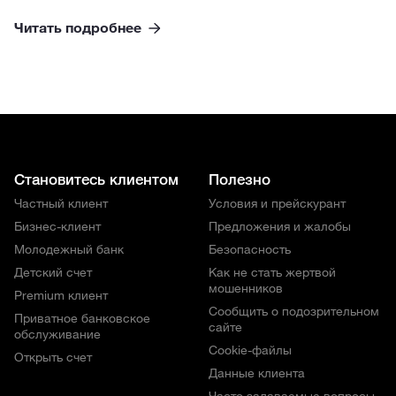
Читать подробнее
Становитесь клиентом
Полезно
Частный клиент
Условия и прейскурант
Бизнес-клиент
Предложения и жалобы
Молодежный банк
Безопасность
Детский счет
Как не стать жертвой
мошенников
Premium клиент
Сообщить о подозрительном
Приватное банковское
сайте
обслуживание
Cookie-файлы
Открыть счет
Данные клиента
Часто задаваемые вопросы