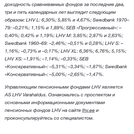
доходность сравниваемых фондов за последние два,
три и пять календарных лет выглядит следующим
образом: LHV L: 6,30%; 5,85% и 4,67%; Swedbank 1970–
79: –0,21%; 1,15% и 1,89%; SEB «Прогрессивный»: –
0,40%; 0,42% и 1,19%; LHV M: 3,85%; 2,87% и 2,63%;
Swedbank 1960–69: –2,46%; –0,51% и 0,28%; LHV S: –
1,16%; –0,73% и –0,17%; LHV XL: 6,36%; 6,76%; 5,15%;
LHV XS: –1,91%; –1,14%; –0,33%; SEB
«Консервативный»: –5,31%; –3,34%; –1,87%; Swedbank
«Консервативный»: –5,00%; –2,65%; –1,47%.
Управляющим пенсионными фондами LHV является
AS LHV Varahaldus. Ознакомьтесь с проспектом и
основными информационными документами
пенсионных фондов LHV на сайте
lhv.ee
и
проконсультируйтесь со специалистом.