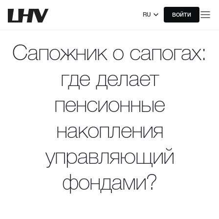
RU
ВОЙТИ
Сапожник о сапогах:
где делает
пенсионные
накопления
управляющий
фондами?