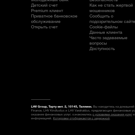
Детский счет
Как не стать жертвой
Premium клиент
мошенников
Приватное банковское
Сообщить о
обслуживание
подозрительном сайт
Открыть счет
Cookie-файлы
Данные клиента
Часто задаваемые
вопросы
Доступность
LHV Group, Тарту мнт. 2, 10145, Таллинн.
Вы находитесь на домашней 
Finance, LHV Kindlustus и LHV Varahaldus, предлагающих финансовые у
оказание финансовых услуг, ознакомьтесь
с условиями оказания услуг
и
информацией.
Котировки отображаются с задержкой
.