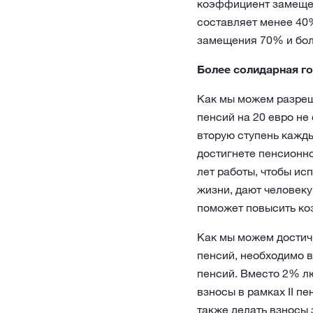
коэффициент замещен
составляет менее 40
замещения 70% и боле
Более солидарная го
Как мы можем разреш
пенсий на 20 евро н
вторую ступень кажды
достигнете пенсионно
лет работы, чтобы исп
жизни, дают человек
поможет повысить ко
Как мы можем достичь
пенсий, необходимо в
пенсий. Вместо 2% л
взносы в рамках II п
также делать взносы 