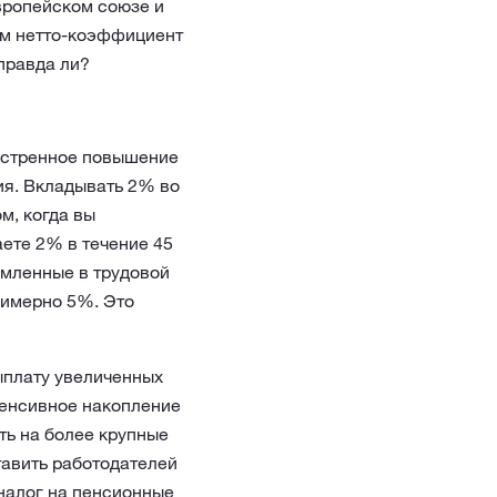
вропейском союзе и
ам нетто-коэффициент
правда ли?
кстренное повышение
ия. Вкладывать 2% во
м, когда вы
аете 2% в течение 45
номленные в трудовой
римерно 5%. Это
ыплату увеличенных
нтенсивное накопление
ть на более крупные
ставить работодателей
налог на пенсионные