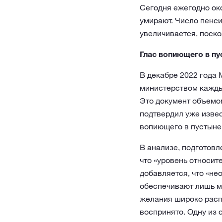
Сегодня ежегодно око
умирают. Число пенси
увеличивается, поско
Глас вопиющего в пу
В декабре 2022 года
министерством кажды
Это документ объемом
подтвердил уже извес
вопиющего в пустыне.
В анализе, подготовл
что «уровень относит
добавляется, что «не
обеспечивают лишь ми
желания широко распр
воспринято. Одну из 