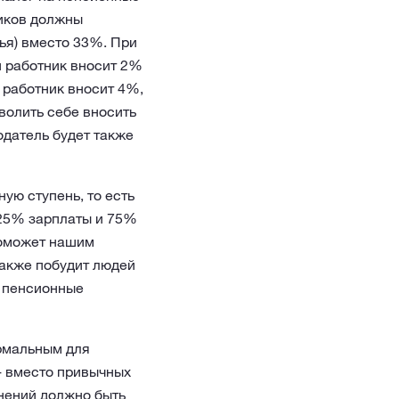
ников должны
ья) вместо 33%. При
и работник вносит 2%
 работник вносит 4%,
волить себе вносить
одатель будет также
ую ступень, то есть
 25% зарплаты и 75%
поможет нашим
также побудит людей
и пенсионные
ормальным для
- вместо привычных
ений должно быть