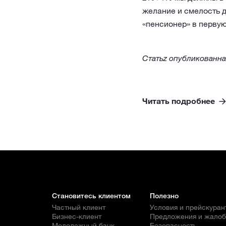
желание и смелость д
«пенсионер» в первую
Cтатьz опубликованна
Читать подробнее
Становитесь клиентом
Полезно
Частный клиент
Условия и прейскуран
Бизнес-клиент
Предложения и жало
Молодежный банк
Безопасность