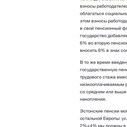
взносы работодателе
облагаться социальн
этом взносы работод
в свой пенсионный фо
государство добавляе
6% во вторую пенсион
вносить 6% в знак со
В то же время введен
государственную пенс
трудового стажа вме
низкооплачиваемым р
со средним или выше
накопления.
Эстонские пенсии мог
остальной Европы: ус
2%+4% мы должны в 