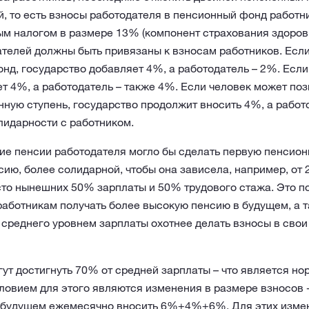
й, то есть взносы работодателя в пенсионный фонд работ
ым налогом в размере 13% (компонент страхования здоров
ателей должны быть привязаны к взносам работников. Есл
нд, государство добавляет 4%, а работодатель – 2%. Если
т 4%, а работодатель – также 4%. Если человек может поз
ную ступень, государство продолжит вносить 4%, а работ
лидарности с работником.
ие пенсии работодателя могло бы сделать первую пенсионн
ию, более солидарной, чтобы она зависела, например, от
сто нынешних 50% зарплаты и 50% трудового стажа. Это 
аботникам получать более высокую пенсию в будущем, а 
 среднего уровнем зарплаты охотнее делать взносы в сво
ут достигнуть 70% от средней зарплаты – что является н
ловием для этого являются изменения в размере взносов 
будущем ежемесячно вносить 6%+4%+6%. Для этих измен