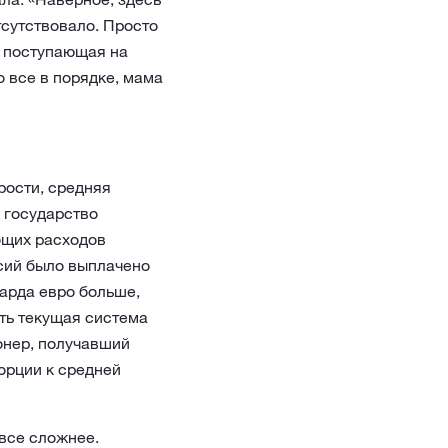
отсутствовало. Просто
ю поступающая на
о все в порядке, мама
рости, средняя
 государство
общих расходов
нсий было выплачено
иарда евро больше,
ть текущая система
онер, получавший
орции к средней
все сложнее.