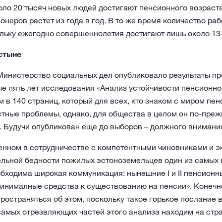
ло 20 тысяч новых людей достигают пенсионного возраста,
онеров растет из года в год. В то же время количество р
льку ежегодно совершеннолетия достигают лишь около 13-
стыне
 Министерство социальных дел опубликовало результаты п
е пять лет исследования «Анализ устойчивости пенсионно
 в 140 страниц, который для всех, кто знаком с миром пен
тные проблемы, однако, для общества в целом он по-прежн
 Будучи опубликован еще до выборов – должного внимания
енном в сотрудничестве с компетентными чиновниками и э
ельной бедности пожилых эстоноземельцев один из самых в
обходима широкая коммуникация: нынешние I и II пенсионн
нималные средства к существованию на пенсии». Конечно
остраняться об этом, поскольку такое горькое послание 
самых отрезвляющих частей этого анализа находим на стра