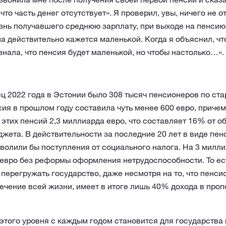
, что часть денег отсутствует». Я проверил, увы, ничего не 
изнь получавшего среднюю зарплату, при выходе на пенси
а действительно кажется маленькой. Когда я объяснил, чт
 знала, что пенсия будет маленькой, но чтобы настолько…».
ц 2022 года в Эстонии было 308 тысяч пенсионеров по ста
ия в прошлом году составила чуть менее 600 евро, причем
 этих пенсий 2,3 миллиарда евро, что составляет 16% от 
жета. В действительности за последние 20 лет в виде пе
волили бы поступления от социального налога. На 3 милл
 евро без реформы оформления нетрудоспособности. То ес
перегружать государство, даже несмотря на то, что пенси
ечение всей жизни, имеет в итоге лишь 40% дохода в проп
того уровня с каждым годом становится для государства 