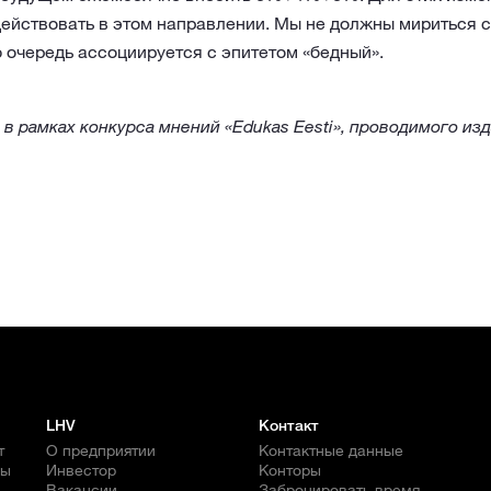
ействовать в этом направлении. Мы не должны мириться с 
 очередь ассоциируется с эпитетом «бедный».
 в рамках конкурса мнений «Edukas Eesti», проводимого изд
LHV
Контакт
т
О предприятии
Контактные данные
бы
Инвестор
Конторы
Вакансии
Забронировать время