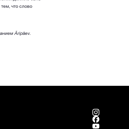
тем, что слово
анием Äripäеv.