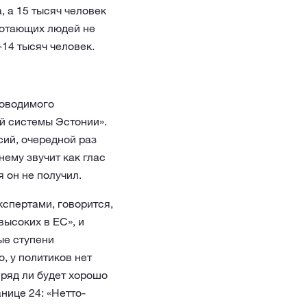
 а 15 тысяч человек
аботающих людей не
14 тысяч человек.
роводимого
й системы Эстонии».
сий, очередной раз
ему звучит как глас
 он не получил.
кспертами, говорится,
ысоких в ЕС», и
ые ступени
, у политиков нет
вряд ли будет хорошо
нице 24: «Нетто-