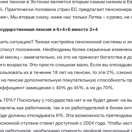
ия пенсии в Эстонии является вторым самым низким в Е
%. Практически половина стран ЕС предлагает пенсионер
е». Мы вторые снизу, ниже нас только Литва – сурово, не 
сударственная пенсия и 6+4+6 вместо 2+4
ить ситуацию? Тонкая настройка пенсионной системы и э
е спасут положение. Необходимы более серьезные изменен
й месяц – замечательно, но это не принесет богатства в до
го возраста. Это просто слишком мало. Если вы откладыв
ользовать их в течение 18 лет на пенсии, то эти 2%, сэко
у на пенсии дополнительную покупательную способность п
эффициент замещения с 40% до 45%, а не до 70%.
 70%? Поскольку у государства нет и не будет денег на в
овлечь как работников, так и их работодателей в более и
юди должны откладывать 6%. Эта возможность претендова
енсионной ступени станет доступной с 2024 года. Чтобы за
за работников, необходимо отменить двойной пенсионный 