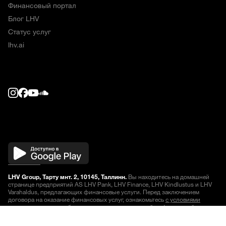
Финансовый портал
Блог LHV
Статус услуг
lhv.ai
LHV Group, Тарту мнт. 2, 10145, Таллинн.
Вы находитесь на домашней
странице предприятий AS LHV Pank, LHV Finance, LHV Kindlustus и LHV
Varahaldus, предлагающих финансовые услуги. Перед заключением
договора на оказание финансовых услуг, ознакомьтесь
с условиями
оказания услуг
или обратитесь за дополнительной информацией.
Котировки отображаются с задержкой
.