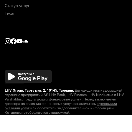
Статус услуг
lhv.ai
LHV Group, Тарту мнт. 2, 10145, Таллинн.
Вы находитесь на домашней
странице предприятий AS LHV Pank, LHV Finance, LHV Kindlustus и LHV
Varahaldus, предлагающих финансовые услуги. Перед заключением
договора на оказание финансовых услуг, ознакомьтесь
с условиями
оказания услуг
или обратитесь за дополнительной информацией.
Котировки отображаются с задержкой
.