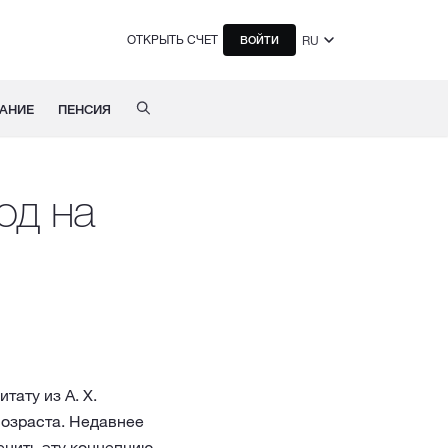
ОТКРЫТЬ СЧЕТ
RU
ВОЙТИ
АНИЕ
ПЕНСИЯ
од на
тату из А. Х.
возраста. Недавнее
енить эту концепцию.