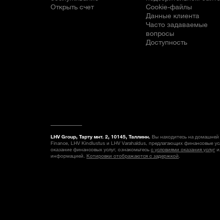
Открыть счет
Cookie-файлы
Данные клиента
Часто задаваемые
вопросы
Доступность
LHV Group, Тарту мнт. 2, 10145, Таллинн.
Вы находитесь на домашней 
Finance, LHV Kindlustus и LHV Varahaldus, предлагающих финансовые у
оказание финансовых услуг, ознакомьтесь
с условиями оказания услуг
и
информацией.
Котировки отображаются с задержкой
.