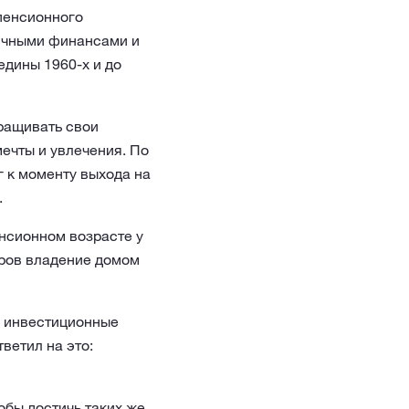
пенсионного
личными финансами и
едины 1960-х и до
ращивать свои
ечты и увлечения. По
 к моменту выхода на
.
нсионном возрасте у
еров владение домом
о инвестиционные
ветил на это:
обы достичь таких же