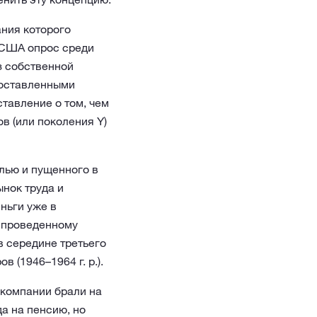
ания которого
 США опрос среди
з собственной
доставленными
тавление о том, чем
в (или поколения Y)
лью и пущенного в
ынок труда и
ньги уже в
о проведенному
в середине третьего
 (1946–1964 г. р.).
 компании брали на
а на пенсию, но