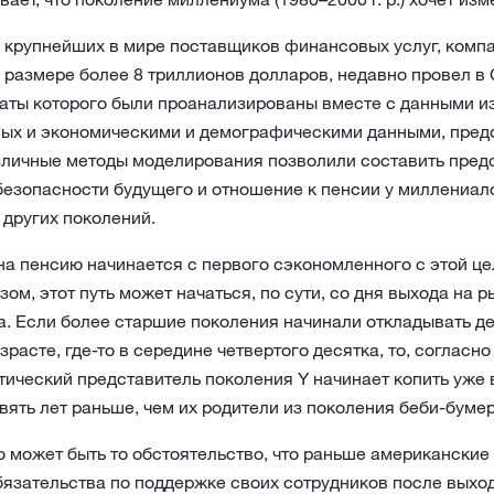
 крупнейших в мире поставщиков финансовых услуг, комп
 размере более 8 триллионов долларов, недавно провел в
таты которого были проанализированы вместе с данными и
ных и экономическими и демографическими данными, пре
зличные методы моделирования позволили составить предс
езопасности будущего и отношение к пенсии у миллениало
 других поколений.
на пенсию начинается с первого сэкономленного с этой це
зом, этот путь может начаться, по сути, со дня выхода на р
. Если более старшие поколения начинали откладывать де
зрасте, где-то в середине четвертого десятка, то, согласн
тический представитель поколения Y начинает копить уже 
евять лет раньше, чем их родители из поколения беби-бумеров
о может быть то обстоятельство, что раньше американские
язательства по поддержке своих сотрудников после выход