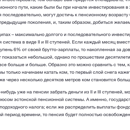
ионного пути, какие были бы при начале инвестирования в 
 последовательно, могут достичь к пенсионному возрасту
предыдущие поколения, и, таким образом, добиться желае
ипах – максимально долгого и последовательного инвести
система в виде II и III ступеней. Если каждый месяц вмес
ступень 6% от своей брутто-зарплаты, то накопленная за до
 показаться небольшой, однако по прошествии десятилети
все больше и больше. Образно это можно сравнить с тем, к
мы только начинаем катать ком, то первый слой снега каж
же через несколько десятков метров ком становится боль
нибудь уже на пенсии забрать деньги из II и III ступеней,
юсом эстонской пенсионной системы. А именно, государс
подоходного налога; если же распределить выплаты фонд
й период времени, то пенсия будет полностью освобождена