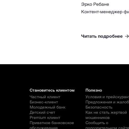
Эрко Ребане
Контент-менеджер фи
Читать подробнее
Становитесь клиентом
Полезно
Частный клиент
Условия и прейскуран
Бизнес-клиент
Предложения и жало
Молодежный банк
Безопасность
Детский счет
Как не стать жертвой
Premium клиент
мошенников
Приватное банковское
Сообщить о
обслуживание
подозрительном сайт