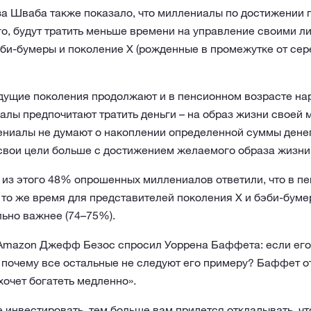
а Шваба также показало, что миллениалы по достижении 
го, будут тратить меньше времени на управление своими 
би-бумеры и поколение X (рожденные в промежутке от сер
ыдущие поколения продолжают и в пенсионном возрасте на
лы предпочитают тратить деньги – на образ жизни своей м
ниалы не думают о накоплении определенной суммы денег
свои цели больше с достижением желаемого образа жизни
из этого 48% опрошенных миллениалов ответили, что в пе
В то же время для представителей поколения X и бэби-бум
ьно важнее (74–75%).
 Amazon Джефф Безос спросил Уоррена Баффета: если ег
 почему все остальные не следуют его примеру? Баффет от
хочет богатеть медленно».
 инвестировать, тем больше вам придется откладывать, чт