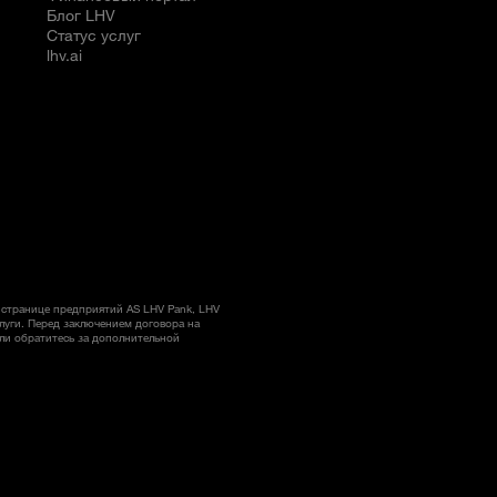
Блог LHV
Статус услуг
lhv.ai
странице предприятий AS LHV Pank, LHV
слуги. Перед заключением договора на
ли обратитесь за дополнительной