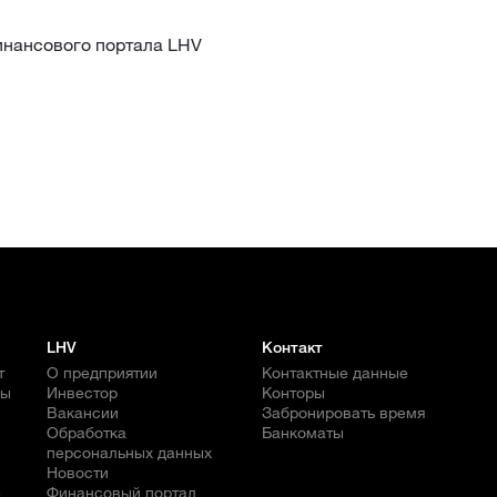
нансового портала LHV
LHV
Контакт
т
О предприятии
Контактные данные
бы
Инвестор
Конторы
Вакансии
Забронировать время
Обработка
Банкоматы
персональных данных
Новости
е
Финансовый портал