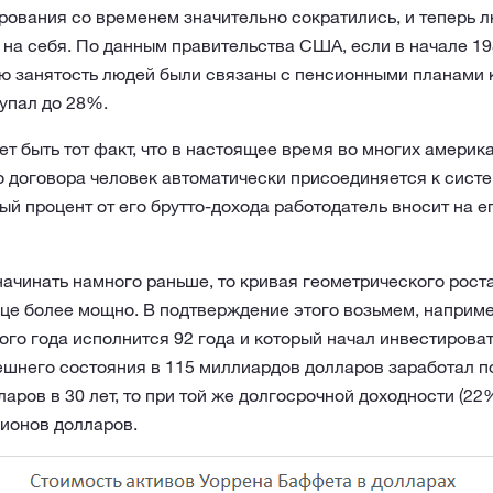
рования со временем значительно сократились, и теперь 
на себя. По данным правительства США, если в начале 19
ю занятость людей были связаны с пенсионными планами к
 упал до 28%.
т быть тот факт, что в настоящее время во многих америк
о договора человек автоматически присоединяется к сист
ый процент от его брутто-дохода работодатель вносит на 
начинать намного раньше, то кривая геометрического рос
нце более мощно. В подтверждение этого возьмем, наприм
ого года исполнится 92 года и который начал инвестировать
шнего состояния в 115 миллиардов долларов заработал по
ларов в 30 лет, то при той же долгосрочной доходности (22%
лионов долларов.