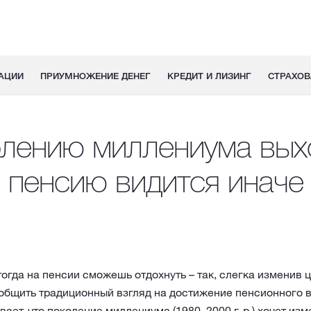
АЦИИ
ПРИУМНОЖЕНИЕ ДЕНЕГ
КРЕДИТ И ЛИЗИНГ
СТРАХОВ
лению миллениума вых
пенсию видится иначе
тогда на пенсии сможешь отдохнуть – так, слегка изменив ци
общить традиционный взгляд на достижение пенсионного 
ает, что поколение миллениума (1980–2000 г. р.) хочет изм