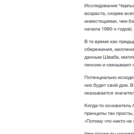
Исследование Чарльз
возраста, скорее все
инвестициями, чем бэ
начала 1980-х годов).
В то время как пред
сбережения, миллениа
данным Шваба, милле
пенсию и связывают 
Потенциально исходя 
них будет свой дом. 
оказывается значител
Когда-то основатель
принципы так просты,
«Потому что никто не 
Чем позже вы начнете