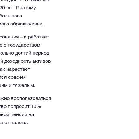
20 лет. Поэтому
 большего
мого образа жизни.
рования – и работает
те с государством
вольно долгий период
й доходность активов
ак нарастает
ется совсем
шим и тяжелым.
 можно воспользоваться
тво попросит 10%
овой пенсии на
 от налога.