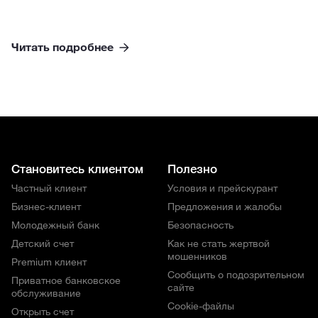
Читать подробнее
Становитесь клиентом
Полезно
Частный клиент
Условия и прейскурант
Бизнес-клиент
Предложения и жалобы
Молодежный банк
Безопасность
Детский счет
Как не стать жертвой
мошенников
Premium клиент
Сообщить о подозрительном
Приватное банковское
сайте
обслуживание
Cookie-файлы
Открыть счет