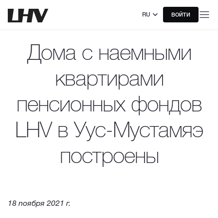
RU
ВОЙТИ
Дома с наемными
квартирами
пенсионных фондов
LHV в Уус-Мустамяэ
построены
18 noября 2021 г.