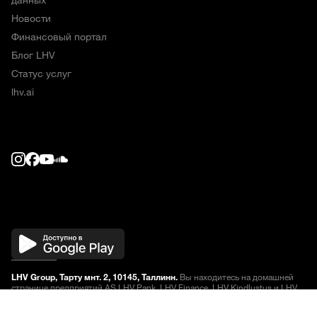
Новости
Финансовый портал
Блог LHV
Статус услуг
lhv.ai
LHV Group, Тарту мнт. 2, 10145, Таллинн.
Вы находитесь на домашней
странице предприятий AS LHV Pank, LHV Finance, LHV Kindlustus и LHV
Varahaldus, предлагающих финансовые услуги. Перед заключением
договора на оказание финансовых услуг, ознакомьтесь
с условиями