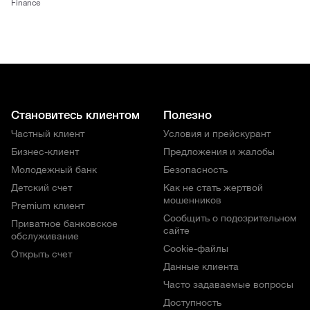
Finance
Становитесь клиентом
Полезно
Частный клиент
Условия и прейскурант
Бизнес-клиент
Предложения и жалобы
Молодежный банк
Безопасность
Детский счет
Как не стать жертвой
мошенников
Premium клиент
Сообщить о подозрительном
Приватное банковское
сайте
обслуживание
Cookie-файлы
Открыть счет
Данные клиента
Часто задаваемые вопросы
Доступность