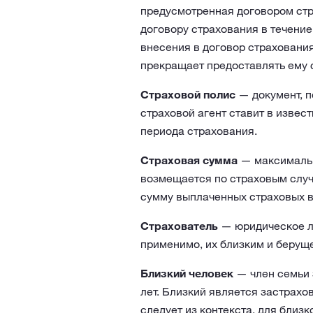
предусмотренная договором стр
договору страхования в течение
внесения в договор страхования
прекращает предоставлять ему 
Страховой полис
— документ, п
страховой агент ставит в извес
периода страхования.
Страховая сумма
— максимальна
возмещается по страховым случ
сумму выплаченных страховых 
Страхователь
— юридическое ли
применимо, их близким и беруще
Близкий человек
— член семьи з
лет. Близкий является застрахо
следует из контекста, для близк