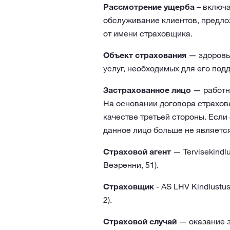
Рассмотрение ущерба
– включа
обслуживание клиентов, предло
от имени страховщика.
Объект страхования
— здоровье
услуг, необходимых для его подд
Застрахованное лицо
— работни
На основании договора страхов
качестве третьей стороны. Если
данное лицо больше не являетс
Страховой агент
— Tervisekindl
Веэренни, 51).
Страховщик
- AS LHV Kindlustu
2).
Страховой
случай
— оказание з