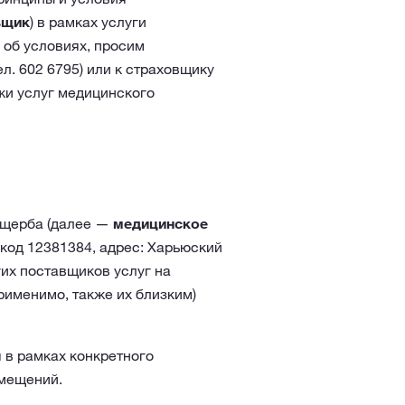
вщик
) в рамках услуги
 об условиях, просим
ел.
602 6795
) или к страховщику
жи услуг медицинского
ущерба (далее —
медицинское
 код 12381384, адрес: Харьюский
гих поставщиков услуг на
рименимо, также их близким)
в рамках конкретного
змещений.