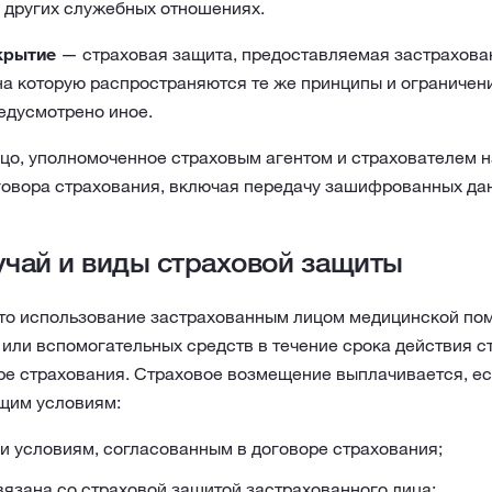
о других служебных отношениях.
крытие
— страховая защита, предоставляемая застрахован
а которую распространяются те же принципы и ограничения
едусмотрено иное.
цо, уполномоченное страховым агентом и страхователем н
овора страхования, включая передачу зашифрованных да
учай и виды страховой защиты
то использование застрахованным лицом медицинской по
или вспомогательных средств в течение срока действия с
ре страхования. Страховое возмещение выплачивается, ес
щим условиям:
и условиям, согласованным в договоре страхования;
вязана со страховой защитой застрахованного лица;