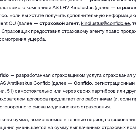
длагаемого компанией AS LHV Kindlustus (далее —
страхо
ido. Если вы хотите получить дополнительную информацию
agent OÜ (далее —
страховой агент
,
kindlustus@confido.ee,
т
). Страховщик предоставил страховому агенту право прода
ассмотрения ущерба.
fido
— разработанная страховщиком услуга страхования 
 AS Arstikeskus Confido (далее —
Confido
, регистрационный
нни, 51) самостоятельно или через своих партнёров или дру
хователем договора предлагает его работникам (и, если п
 оговоренного риска медицинского страхования.
ная сумма, возмещаемая в течение периода страхования 
ещения уменьшается на сумму выплаченных страховых во