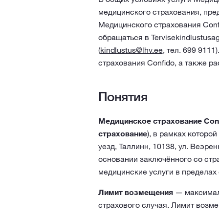
медицинского страхования, пре
Медицинского страхования Conf
обращаться в Tervisekindlustus
(
kindlustus@lhv.ee
, тел.
699 9111
страхования Confido, а также р
Понятия
Медицинское страхование Con
страхование
), в рамках которой
уезд, Таллинн, 10138, ул. Веэре
основании заключённого со стра
медицинские услуги в пределах
Лимит возмещения
— максималь
страхового случая. Лимит возм