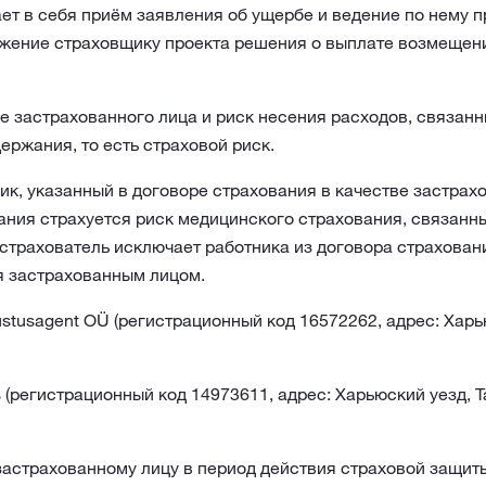
ет в себя приём заявления об ущербе и ведение по нему п
жение страховщику проекта решения о выплате возмещени
 застрахованного лица и риск несения расходов, связан
ержания, то есть страховой риск.
к, указанный в договоре страхования в качестве застрахо
ания страхуется риск медицинского страхования, связанн
 страхователь исключает работника из договора страховани
я застрахованным лицом.
ustusagent OÜ (регистрационный код 16572262, адрес: Харью
s (регистрационный код 14973611, адрес: Харьюский уезд, Т
астрахованному лицу в период действия страховой защиты