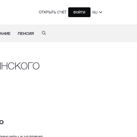
ОТКРЫТЬ СЧЕТ
RU
ВОЙТИ
АНИЕ
ПЕНСИЯ
инского
o
ринципы и условия