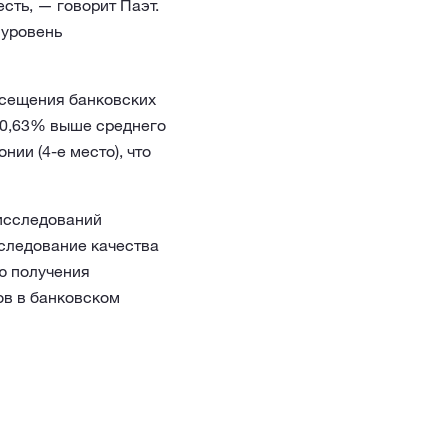
сть, — говорит Паэт.
 уровень
осещения банковских
 0,63% выше среднего
нии (4-е место), что
 исследований
следование качества
ю получения
ов в банковском