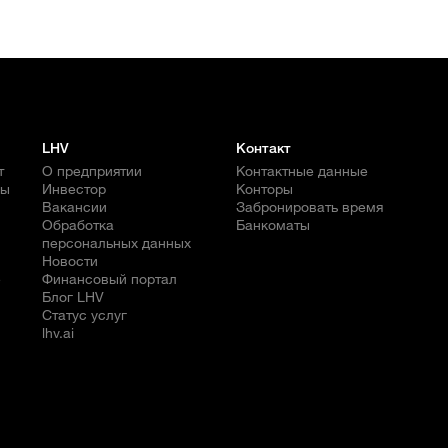
LHV
Контакт
т
О предприятии
Контактные данные
бы
Инвестор
Конторы
Вакансии
Забронировать время
Обработка
Банкоматы
персональных данных
Новости
е
Финансовый портал
Блог LHV
Статус услуг
lhv.ai