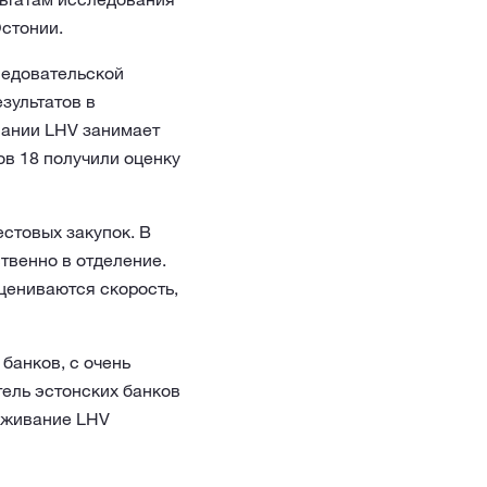
стонии.
ледовательской
зультатов в
вании LHV занимает
ов 18 получили оценку
стовых закупок. В
твенно в отделение.
цениваются скорость,
банков, с очень
ель эстонских банков
луживание LHV