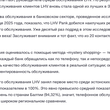
луживания клиентов LHV вновь стала одной из лучших в Э
ва обслуживания в банковском секторе, проведенное исс
це 2025 года, показало, что LHV Pank добился наилучших ре
го обслуживания. Уже десятый раз подряд в этом исследо
 веха! Заслуживает внимания и тот факт, что из 20 контакт
я оценивалось с помощью метода «mystery shopping» — те
каждый банк обращались как по телефону, так и непосредс
ь качество обслуживания клиентов в реальной ситуации; о
риентированность обслуживания.
о обслуживания LHV занял первое место среди эстонских 
показателем в 100%. Это явно превысило средний показат
вень по странам Балтии (94,32%), значит, телефонное обс
е широком региональном сравнении.