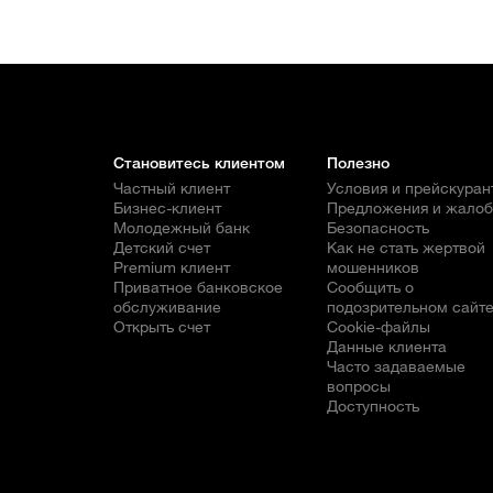
Становитесь клиентом
Полезно
Частный клиент
Условия и прейскуран
Бизнес-клиент
Предложения и жало
Молодежный банк
Безопасность
Детский счет
Как не стать жертвой
Premium клиент
мошенников
Приватное банковское
Сообщить о
обслуживание
подозрительном сайт
Открыть счет
Cookie-файлы
Данные клиента
Часто задаваемые
вопросы
Доступность