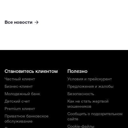
Все новости
Становитесь клиентом
Полезно
Частный клиент
Условия и прейскурант
Бизнес-клиент
Предложения и жалобы
Молодежный банк
Безопасность
Детский счет
Как не стать жертвой
мошенников
Premium клиент
Сообщить о подозрительном
Приватное банковское
сайте
обслуживание
Cookie-файлы