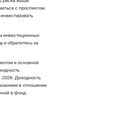
ь риска выше.
миться с проспектом
 инвестировать
м инвестиционных
ee
и обратитесь за
ектом и основной
оходность
1.2026. Доходность
азанием в отношении
нной в фонд