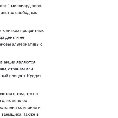
ает 1 миллиард евро.
шинство свободных
иях низких процентных
да деньги не
аковы альтернативы с
в акции являются
иям, странам или
ный процент. Кредит,
ется в том, что на
о, их цена со
остояния компании и
о заемщика. Также в