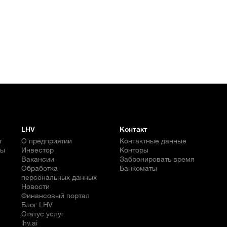
LHV
Контакт
т
О предприятии
Контактные данные
бы
Инвестор
Конторы
Вакансии
Забронировать время
Обработка
Банкоматы
персональных данных
Новости
е
Финансовый портал
Блог LHV
Статус услуг
lhv.ai