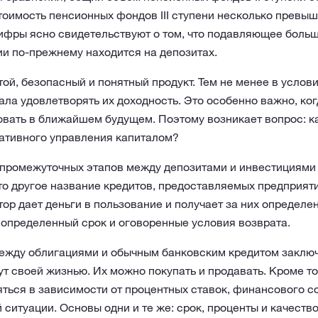
тоимость пенсионных фондов III ступени несколько превыш
ифры ясно свидетельствуют о том, что подавляющее боль
и по-прежнему находится на депозитах.
ой, безопасный и понятный продукт. Тем не менее в услов
ала удовлетворять их доходность. Это особенно важно, ког
овать в ближайшем будущем. Поэтому возникает вопрос: к
вативного управления капиталом?
промежуточных этапов между депозитами и инвестициями 
это другое название кредитов, предоставляемых предприят
ор дает деньги в пользование и получает за них определен
 определенный срок и оговоренные условия возврата.
ежду облигациями и обычным банковским кредитом заключа
т своей жизнью. Их можно покупать и продавать. Кроме тог
ться в зависимости от процентных ставок, финансового с
ситуации. Основы одни и те же: срок, проценты и качеств