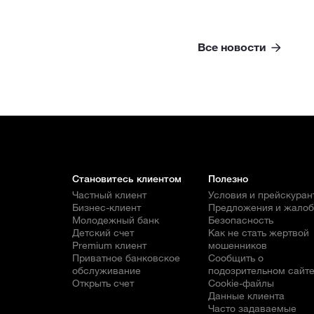
Все новости
Становитесь клиентом
Полезно
Частный клиент
Условия и прейскуран
Бизнес-клиент
Предложения и жало
Молодежный банк
Безопасность
Детский счет
Как не стать жертвой
Premium клиент
мошенников
Приватное банковское
Сообщить о
обслуживание
подозрительном сайт
Открыть счет
Cookie-файлы
Данные клиента
Часто задаваемые