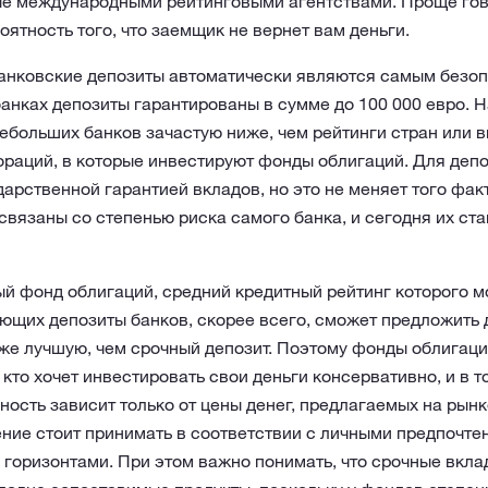
ые международными рейтинговыми агентствами. Проще гов
оятность того, что заемщик не вернет вам деньги.
 банковские депозиты автоматически являются самым безо
 банках депозиты гарантированы в сумме до 100 000 евро. 
ебольших банков зачастую ниже, чем рейтинги стран или 
раций, в которые инвестируют фонды облигаций. Для депо
арственной гарантией вкладов, но это не меняет того факт
вязаны со степенью риска самого банка, и сегодня их ст
 фонд облигаций, средний кредитный рейтинг которого м
ющих депозиты банков, скорее всего, сможет предложить 
же лучшую, чем срочный депозит. Поэтому фонды облигац
, кто хочет инвестировать свои деньги консервативно, и в 
дность зависит только от цены денег, предлагаемых на рын
ние стоит принимать в соответствии с личными предпочте
горизонтами. При этом важно понимать, что срочные вкл