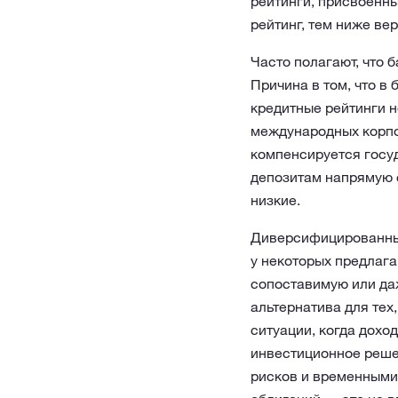
рейтинги, присвоенн
рейтинг, тем ниже вер
Часто полагают, что
Причина в том, что в
кредитные рейтинги н
международных корпо
компенсируется госуд
депозитам напрямую с
низкие.
Диверсифицированный
у некоторых предлага
сопоставимую или да
альтернатива для тех
ситуации, когда дохо
инвестиционное реше
рисков и временными 