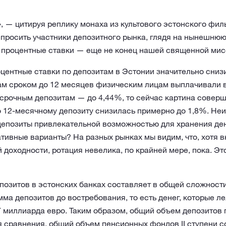
, — цитируя реплику монаха из культового эстонского фи
спросить участники депозитного рынка, глядя на нынешнюю 
е процентные ставки — еще не конец нашей священной мис
центные ставки по депозитам в Эстонии значительно снизи
там сроком до 12 месяцев физическим лицам выплачивали 
осрочным депозитам — до 4,44%, то сейчас картина соверш
о 12-месячному депозиту снизилась примерно до 1,8%. Не
депозиты привлекательной возможностью для хранения ден
тивные варианты? На разных рынках мы видим, что, хотя в
 доходности, ротация невелика, по крайней мере, пока. Э
озитов в эстонских банках составляет в общей сложности
мма депозитов до востребования, то есть денег, которые л
,7 миллиарда евро. Таким образом, общий объем депозитов
 сравнения, общий объем пенсионных фондов II ступени с