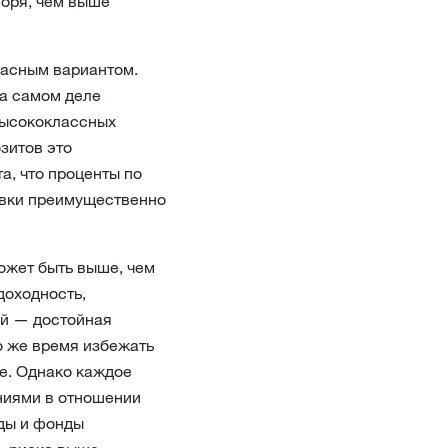
оря, чем выше
пасным вариантом.
На самом деле
высококлассных
зитов это
а, что проценты по
авки преимущественно
ожет быть выше, чем
доходность,
ий — достойная
то же время избежать
ке. Однако каждое
ниями в отношении
ады и фонды