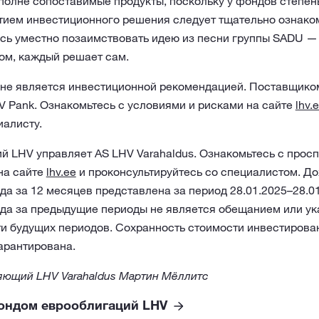
полне сопоставимые продукты, поскольку у фондов степен
тием инвестиционного решения следует тщательно ознако
есь уместно позаимствовать идею из песни группы SADU —
м, каждый решает сам.
не является инвестиционной рекомендацией. Поставщико
V Pank. Ознакомьтесь с условиями и рисками на сайте
lhv.
иалисту.
 LHV управляет AS LHV Varahaldus. Ознакомьтесь с просп
на сайте
lhv.ee
и проконсультируйтесь со специалистом. Д
а за 12 месяцев представлена за период 28.01.2025–28.0
да за предыдущие периоды не является обещанием или ук
и будущих периодов. Сохранность стоимости инвестирова
арантирована.
ющий LHV Varahaldus Мартин Мёллитс
ондом еврооблигаций LHV