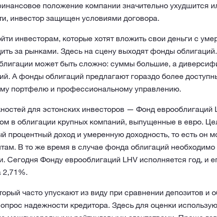
финансовое положение компании значительно ухудшится и
и, инвестор защищен условиями договора.
йти инвесторам, которые хотят вложить свои деньги с уме
ить за рынками. Здесь на сцену выходят фонды облигаций
облигации может быть сложно: суммы большие, а диверсиф
ий. А фонды облигаций предлагают гораздо более доступн
му портфелю и профессиональному управлению.
жностей для эстонских инвесторов — Фонд еврооблигаций 
ном в облигации крупных компаний, выпущенные в евро. Ц
й процентный доход и умеренную доходность, то есть он м
там. В то же время в случае фонда облигаций необходимо
. Сегодня Фонду еврооблигаций LHV исполняется год, и ег
 2,71%.
орый часто упускают из виду при сравнении депозитов и о
вопрос надежности кредитора. Здесь для оценки использу