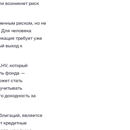
ли возникнет риск
ренным риском, но не
. Для человека
икация требует уже
ый выход к
LHV, который
ель фонда —
ожет стать
 учитывать
о доходность за
блигаций, является
ют кредитные