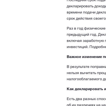
декларировать доходы
времени подачи декл
срок действия своего
Раз в год физически
предыдущий год. Декл
включая заработную п
инвестиций. Подробн
Важное изменение п
В результате поправк
нельзя вычитать проц
налогооблагаемого д
Как декларировать 
Есть два разных спос
об их различиях на 