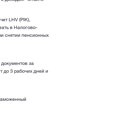
ет LHV (PIK),
вать в Налогово-
ри снятии пенсионных
 документов за
т до 3 рабочих дней и
-таможенный