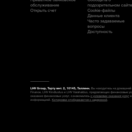
обслуживание
подозрительном сайт
Открыть счет
Cookie-файлы
Данные клиента
Часто задаваемые
вопросы
Доступность
LHV Group, Тарту мнт. 2, 10145, Таллинн.
Вы находитесь на домашней 
Finance, LHV Kindlustus и LHV Varahaldus, предлагающих финансовые у
оказание финансовых услуг, ознакомьтесь
с условиями оказания услуг
и
информацией.
Котировки отображаются с задержкой
.