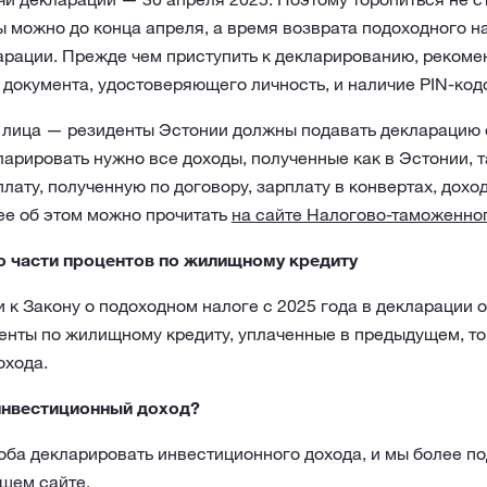
 можно до конца апреля, а время возврата подоходного на
арации. Прежде чем приступить к декларированию, рекоме
 документа, удостоверяющего личность, и наличие PIN-код
е лица — резиденты Эстонии должны подавать декларацию 
арировать нужно все доходы, полученные как в Эстонии, т
лату, полученную по договору, зарплату в конвертах, доход
ее об этом можно прочитать
на сайте Налогово-таможенно
о части процентов по жилищному кредиту
и к Закону о подоходном налоге с 2025 года в декларации 
енты по жилищному кредиту, уплаченные в предыдущем, то е
охода.
инвестиционный доход?
оба декларировать инвестиционного дохода, и мы более п
нашем
сайте
.