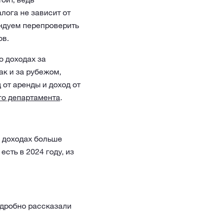
лога не зависит от
ндуем перепроверить
ов.
о доходах за
ак и за рубежом,
 от аренды и доход от
го департамента
.
о доходах больше
сть в 2024 году, из
одробно рассказали