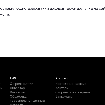
ормация о декларировании доходов также доступна на
сай
мента
.
LHV
Контакт
т
О предприятии
Контактные данные
бы
Инвестор
Конторы
Вакансии
Забронировать время
Обработка
Банкоматы
персональных данных
Новости