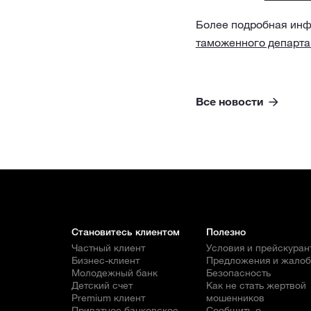
Более подробная инф
таможенного департа
Все новости
Становитесь клиентом
Полезно
Частный клиент
Условия и прейскуран
Бизнес-клиент
Предложения и жало
Молодежный банк
Безопасность
Детский счет
Как не стать жертвой
Premium клиент
мошенников
Приватное банковское
Сообщить о