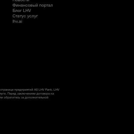
е
Финансовый портал
Блог LHV
Статус услуг
lhv.ai
странице предприятий AS LHV Pank, LHV
слуги. Перед заключением договора на
ли обратитесь за дополнительной