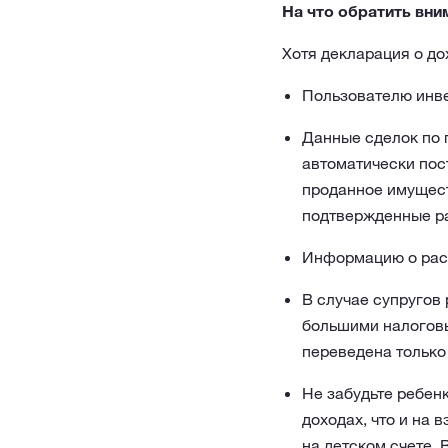
На что обратить вни
Хотя декларация о до
Пользователю инве
Данные сделок по 
автоматически пос
проданное имущест
подтвержденные ра
Информацию о расхо
В случае супругов
большими налоговы
переведена только
Не забудьте ребен
доходах, что и на 
на детском счете, 