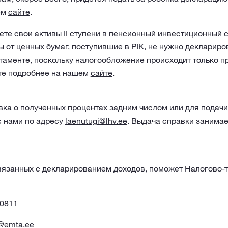
ем
сайте
.
те свои активы II ступени в пенсионный инвестиционный сч
ы от ценных бумаг, поступившие в PIK, не нужно деклариро
аменте, поскольку налогообложение происходит только п
те подробнее на нашем
сайте
.
ка о полученных процентах задним числом или для подачи
с нами по адресу
laenutugi@lhv.ee
. Выдача справки занимае
связанных с декларированием доходов, поможет Налогово
 0811
t@emta.ee