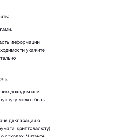
ить:
гами.
часть информации
бходимости укажите
нтально
ень.
ьшим доходом или
 супругу может быть
даче декларации о
бумаги, криптовалюту)
 о доходах. Читайте