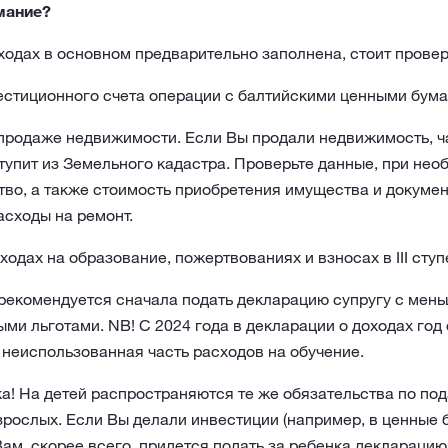
мание?
ходах в основном предварительно заполнена, стоит провер
стиционного счета операции с балтийскими ценными бума
продаже недвижимости. Если Вы продали недвижимость, 
тупит из Земельного кадастра. Проверьте данные, при нео
во, а также стоимость приобретения имущества и докуме
сходы на ремонт.
дах на образование, пожертвованиях и взносах в III ступ
 рекомендуется сначала подать декларацию супругу с мен
ми льготами. NB! С 2024 года в декларации о доходах год
 неиспользованная часть расходов на обучение.
ка! На детей распространяются те же обязательства по по
взрослых. Если Вы делали инвестиции (например, в ценные 
Вам, скорее всего, придется подать за ребенка декларацию