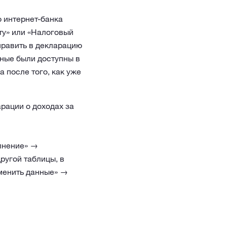
ю интернет-банка
ту» или «Налоговый
править в декларацию
нные были доступны в
 после того, как уже
рации о доходах за
лнение» →
ругой таблицы, в
менить данные» →