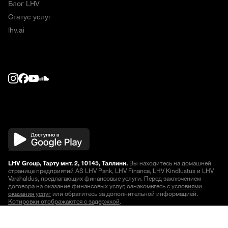
Блог LHV
Статус услуг
lhv.ai
LHV Group, Тарту мнт. 2, 10145, Таллинн.
Вы находитесь на домашней
странице предприятий AS LHV Pank, LHV Finance, LHV Kindlustus и LHV
Varahaldus, предлагающих финансовые услуги. Перед заключением
договора на оказание финансовых услуг, ознакомьтесь
с условиями
оказания услуг
или обратитесь за дополнительной информацией.
Котировки отображаются с задержкой
.