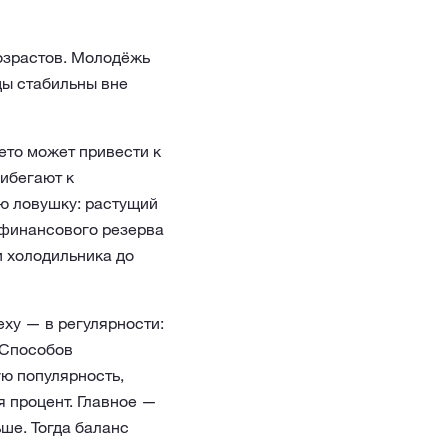
озрастов. Молодёжь
ды стабильны вне
ето может привести к
рибегают к
ую ловушку: растущий
з финансового резерва
 холодильника до
ху — в регулярности:
 Способов
ю популярность,
я процент. Главное —
ше. Тогда баланс