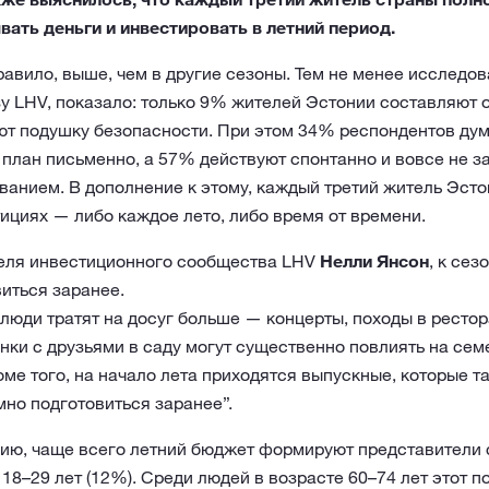
ать деньги и инвестировать в летний период.
равило, выше, чем в другие сезоны. Тем не менее исследо
азу LHV, показало: только 9% жителей Эстонии составляют 
т подушку безопасности. При этом 34% респондентов дума
 план письменно, а 57% действуют спонтанно и вовсе не 
нием. В дополнение к этому, каждый третий житель Эстон
ициях — либо каждое лето, либо время от времени.
еля инвестиционного сообщества LHV
Нелли Янсон
, к се
виться заранее.
 люди тратят на досуг больше — концерты, походы в ресто
ки с друзьями в саду могут существенно повлиять на сем
оме того, на начало лета приходятся выпускные, которые т
мно подготовиться заранее”.
ию, чаще всего летний бюджет формируют представители
18–29 лет (12%). Среди людей в возрасте 60–74 лет этот п