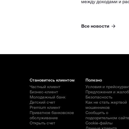
между доходами и ра
Все новости
Становитесь клиентом
Полезно
Частный клиент
Условия и прейскуран
Бизнес-клиент
Предложения и жало
Молодежный банк
Безопасность
Детский счет
Как не стать жертвой
Premium клиент
мошенников
Приватное банковское
Сообщить о
обслуживание
подозрительном сайт
Открыть счет
Cookie-файлы
Данные клиента