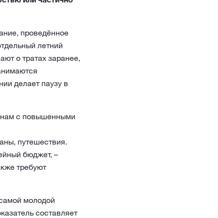
вание, проведённое
отдельный летний
ют о тратах заранее,
занимаются
ии делает паузу в
зонам с повышенными
раны, путешествия.
ейный бюджет, –
акже требуют
 самой молодой
оказатель составляет