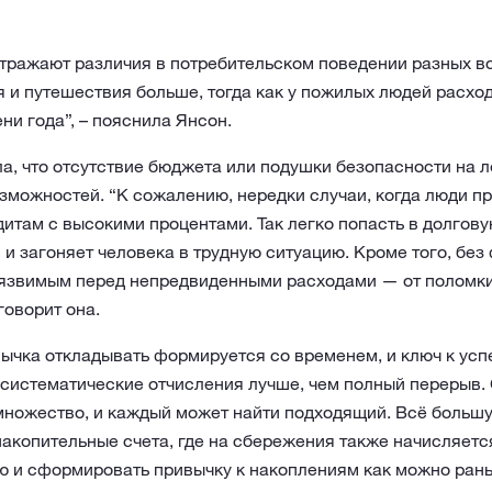
отражают различия в потребительском поведении разных в
я и путешествия больше, тогда как у пожилых людей расхо
ни года”, – пояснила Янсон.
а, что отсутствие бюджета или подушки безопасности на л
зможностей. “К сожалению, нередки случаи, когда люди п
итам с высокими процентами. Так легко попасть в долгов
 и загоняет человека в трудную ситуацию. Кроме того, бе
уязвимым перед непредвиденными расходами — от поломки
говорит она.
ычка откладывать формируется со временем, и ключ к успе
 систематические отчисления лучше, чем полный перерыв.
множество, и каждый может найти подходящий. Всё большу
акопительные счета, где на сбережения также начисляетс
ю и сформировать привычку к накоплениям как можно рань