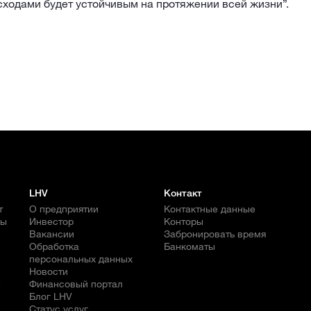
сходами будет устойчивым на протяжении всей жизни”.
LHV
Контакт
т
О предприятии
Контактные данные
бы
Инвестор
Конторы
Вакансии
Забронировать время
Обработка
Банкоматы
персональных данных
Новости
е
Финансовый портал
Блог LHV
Статус услуг