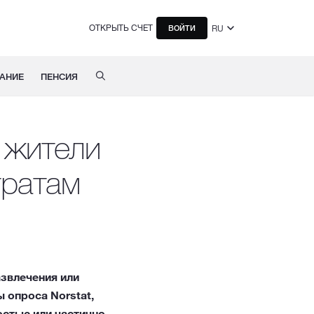
ОТКРЫТЬ СЧЕТ
RU
ВОЙТИ
АНИЕ
ПЕНСИЯ
 жители
тратам
звлечения или
 опроса Norstat,
остью или частично