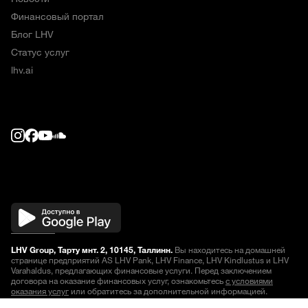
Финансовый портал
Блог LHV
Статус услуг
lhv.ai
LHV Group, Тарту мнт. 2, 10145, Таллинн.
Вы находитесь на домашней
странице предприятий AS LHV Pank, LHV Finance, LHV Kindlustus и LHV
Varahaldus, предлагающих финансовые услуги. Перед заключением
договора на оказание финансовых услуг, ознакомьтесь
с условиями
оказания услуг
или обратитесь за дополнительной информацией.
Котировки отображаются с задержкой
.